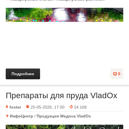
Подробнее
0
Препараты для пруда VladOx
foster
25-05-2026, 17:00
24 168
ИнфоЦентр
/
Продукция Медоса VladOx