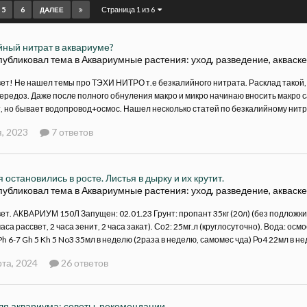
5
6
Страница 1 из 6
ДАЛЕЕ
йный нитрат в аквариуме?
публиковал тема в
Аквариумные растения: уход, разведение, акваск
ет! Не нашел темы про ТЭХИ НИТРО т.е безкалийного нитрата. Расклад такой, 
передоз. Даже после полного обнуления макро и микро начинаю вносить макро с
, но бывает водопровод+осмос. Нашел несколько статей по безкалийному нитра
, 2023
7 ответов
 остановились в росте. Листья в дырку и их крутит.
публиковал тема в
Аквариумные растения: уход, разведение, акваск
ет. АКВАРИУМ 150Л Запущен: 02.01.23 Грунт: пропант 35кг (20л) (без подложки)
аса рассвет, 2 часа зенит, 2 часа закат). Со2: 25мг.л (круглосуточно). Вода: о
h 6-7 Gh 5 Kh 5 No3 35мл в неделю (2раза в неделю, самомес чда) Ро4 22мл в нед
та, 2024
26 ответов
ля аквариума: советы, рекомендации