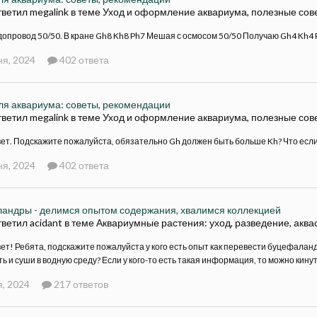
ветил megalink в теме
Уход и оформление аквариума, полезные сов
опровод 50/50. В кране Gh8 Kh8 Ph7 Мешая с осмосом 50/50 Получаю Gh4 Kh4 P
ня, 2024
402 ответа
ля аквариума: советы, рекомендации
ветил megalink в теме
Уход и оформление аквариума, полезные сов
ет. Подскажите пожалуйста, обязательно Gh должен быть больше Kh? Что если о
ня, 2024
402 ответа
андры - делимся опытом содержания, хвалимся коллекцией
ветил acidant в теме
Аквариумные растения: уход, разведение, аква
ет! Ребята, подскажите пожалуйста у кого есть опыт как перевести буцефаланд
ь и суши в водную среду? Если у кого-то есть такая информация, то можно кинут
, 2024
217 ответов