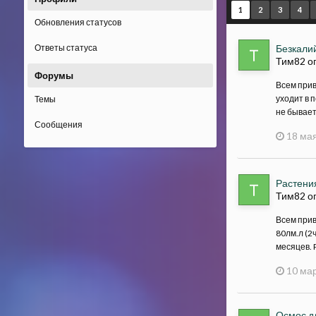
1
2
3
4
Обновления статусов
Ответы статуса
Безкали
Тим82 о
Форумы
Всем прив
уходит в 
Темы
не бывает
Сообщения
18 мая
Растения
Тим82 о
Всем прив
80лм.л (2ч
месяцев. P
10 мар
Осмос д