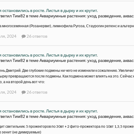
 остановились в росте. Листья в дырку и их крутит.
тветил Тим82 в теме
Аквариумные растения: уход, разведение, аква
 многосемянная (Розанервиг), лимнофила Ругоза, Стаурогин репенс и альтерн
ля, 2024
26 ответов
 остановились в росте. Листья в дырку и их крутит.
тветил Тим82 в теме
Аквариумные растения: уход, разведение, аква
нь Дмитрий. Две глубокие подмены ни чего не изменили к сожалению. Увеличил 
дырку превращаются после подмены. Как подмена может влиять на это. Сейчас
, а на второй день вот что:
ля, 2024
26 ответов
 остановились в росте. Листья в дырку и их крутит.
тветил Тим82 в теме
Аквариумные растения: уход, разведение, аква
дит светильник: 5 прожекторов по 30вт + 2 фито-прожектора по 10вт 1,3,5 прож
 зенит (не димируемые)