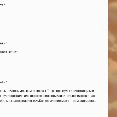
скейп
скейп
нает ксенить
скейп
очь таблетки для сомов тетра + Тетра про мульти чипс (анцики и
ю куриное филе или говяжее филе приблизительно 10гр на 2 часа,
табильны раз в неделю 50% Как кормление может тормозить рост...