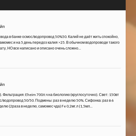
ейп
вода в банке осмос/водопровод 50%50. Калий не даёт жить спокойно,
амомес и на 5 день передоз калия >25. В обычном водопроводе такого
ту, НО все написано и описано очень сложно...
ейп
. Фильтрация: Eheim 700л.ч на биологию (круглосуточно). Свет: 150вт
смос/водопровод 50/50. Подмены: раз в неделю 50%. Сифонка: раз в 6
елю (2раза в неделю, самомес чда) Fe 0,2мг.л (1,5мл...