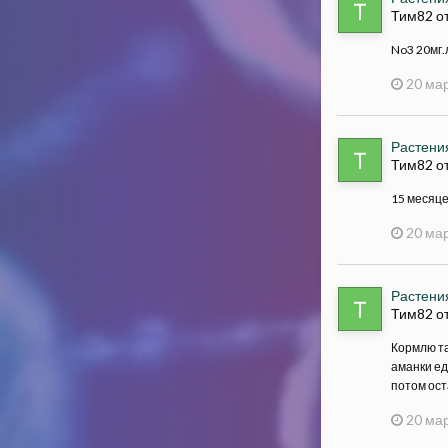
Тим82 о
No3 20мг.л
20 мар
Растения
Тим82 о
15 месяце
20 мар
Растения
Тим82 о
Кормлю та
аманки ед
потом ост
20 мар