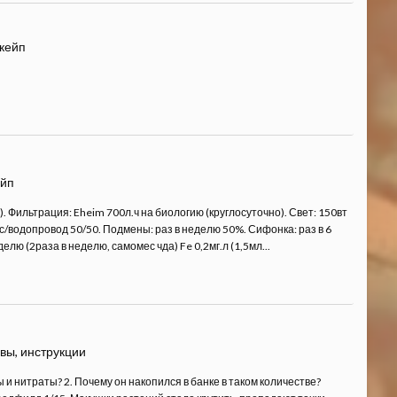
скейп
ейп
. Фильтрация: Eheim 700л.ч на биологию (круглосуточно). Свет: 150вт
смос/водопровод 50/50. Подмены: раз в неделю 50%. Сифонка: раз в 6
елю (2раза в неделю, самомес чда) Fe 0,2мг.л (1,5мл...
вы, инструкции
 и нитраты? 2. Почему он накопился в банке в таком количестве?