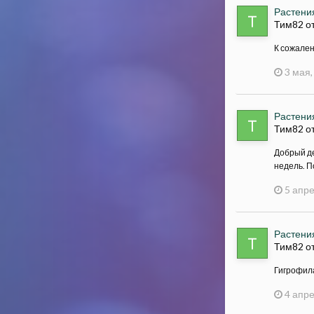
Растения
Тим82 о
К сожален
3 мая,
Растения
Тим82 о
Добрый де
недель. П
5 апре
Растения
Тим82 о
Гигрофила
4 апре