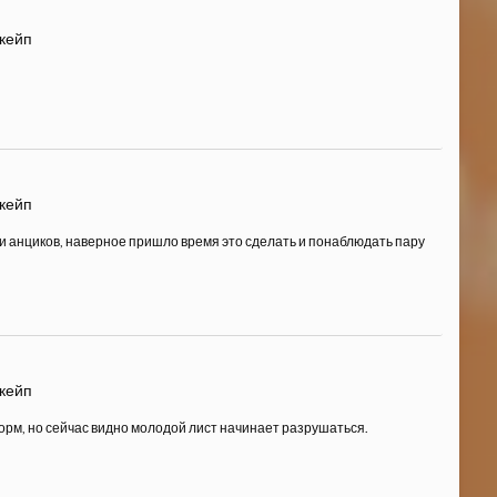
скейп
скейп
 и анциков, наверное пришло время это сделать и понаблюдать пару
скейп
орм, но сейчас видно молодой лист начинает разрушаться.