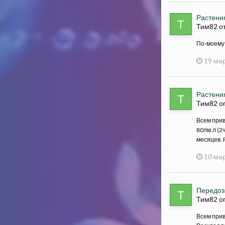
Растения
Тим82 о
По-моему 
19 мар
Растения
Тим82 о
Всем прив
80лм.л (2ч
месяцев. P
10 мар
Передоз
Тим82 о
Всем прив