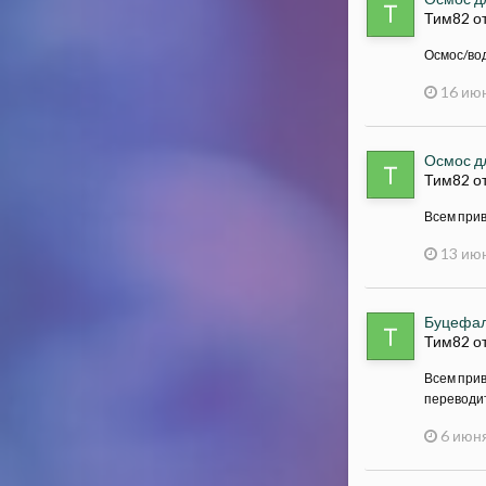
Тим82 от
Осмос/вод
16 ию
Осмос д
Тим82 от
Всем прив
13 ию
Буцефал
Тим82 от
Всем прив
переводит
6 июня