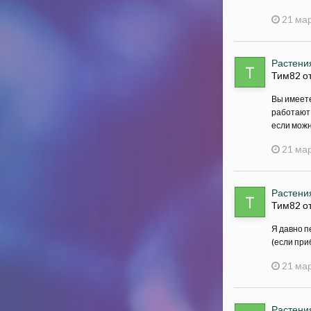
21 мар
Растения
Тим82 о
Вы имеете
работают 
если можн
21 мар
Растения
Тим82 о
Я давно п
(если при
21 мар
Растения