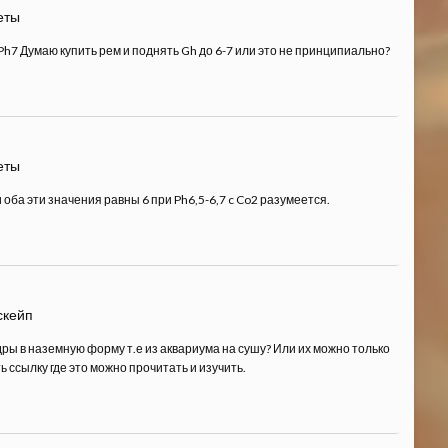
еты
h7 Думаю купить рем и поднять Gh до 6-7 или это не принципиально?
еты
ба эти значения равны 6 при Ph6,5-6,7 c Co2 разумеется.
скейп
ры в наземную форму т.е из аквариума на сушу? Или их можно только
ь ссылку где это можно прочитать и изучить.