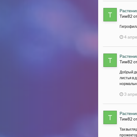
Растения
Тим82 о
Гигрофила
4 апре
Растения
Тим82 о
Добрый де
листья в 
нормально
3 апре
Растения
Тим82 о
Так выгля
прожектор