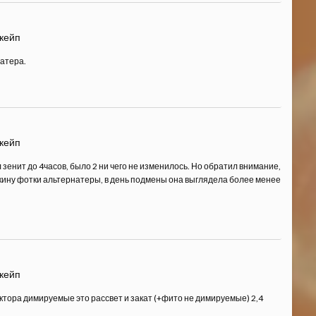
скейп
атера.
скейп
зенит до 4часов, было 2 ни чего не изменилось. Но обратил внимание,
 кину фотки альтернатеры, в день подмены она выглядела более менее
скейп
ектора димируемые это рассвет и закат (+фито не димируемые) 2,4