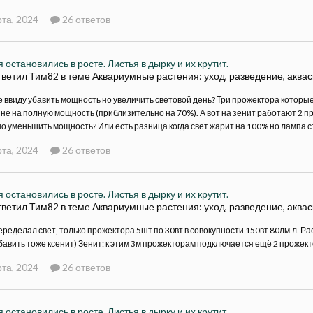
та, 2024
26 ответов
 остановились в росте. Листья в дырку и их крутит.
тветил Тим82 в теме
Аквариумные растения: уход, разведение, аква
 ввиду убавить мощность но увеличить световой день? Три прожектора которые
не на полную мощность (приблизительно на 70%). А вот на зенит работают 2
о уменьшить мощность? Или есть разница когда свет жарит на 100% но лампа 
та, 2024
26 ответов
 остановились в росте. Листья в дырку и их крутит.
тветил Тим82 в теме
Аквариумные растения: уход, разведение, аква
еределал свет, только прожектора 5шт по 30вт в совокупности 150вт 80лм.л. Р
бавить тоже ксенит) Зенит: к этим 3м прожекторам подключается ещё 2 прожектор
та, 2024
26 ответов
 остановились в росте. Листья в дырку и их крутит.