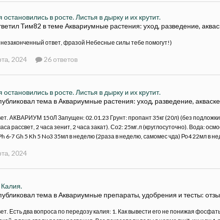
 остановились в росте. Листья в дырку и их крутит.
тветил Тим82 в теме
Аквариумные растения: уход, разведение, аква
незаконченный ответ, фразой Небесные силы тебе помогут!)
та, 2024
26 ответов
 остановились в росте. Листья в дырку и их крутит.
публиковал тема в
Аквариумные растения: уход, разведение, акваск
ет. АКВАРИУМ 150Л Запущен: 02.01.23 Грунт: пропант 35кг (20л) (без подложки)
аса рассвет, 2 часа зенит, 2 часа закат). Со2: 25мг.л (круглосуточно). Вода: о
h 6-7 Gh 5 Kh 5 No3 35мл в неделю (2раза в неделю, самомес чда) Ро4 22мл в нед
та, 2024
 Калия.
публиковал тема в
Аквариумные препараты, удобрения и тесты: отзы
ет. Есть два вопроса по передозу калия: 1. Как вывести его не понижая фосфаты