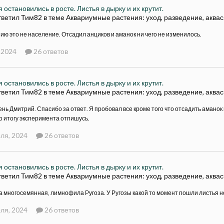
 остановились в росте. Листья в дырку и их крутит.
тветил Тим82 в теме
Аквариумные растения: уход, разведение, аква
ию это не население. Отсадил анциков и аманок ни чего не изменилось.
 2024
26 ответов
 остановились в росте. Листья в дырку и их крутит.
тветил Тим82 в теме
Аквариумные растения: уход, разведение, аква
нь Дмитрий. Спасибо за ответ. Я пробовал все кроме того что отсадить аманок
о итогу эксперимента отпишусь.
ля, 2024
26 ответов
 остановились в росте. Листья в дырку и их крутит.
тветил Тим82 в теме
Аквариумные растения: уход, разведение, аква
 многосемянная, лимнофила Ругоза. У Ругозы какой то момент пошли листья н
ля, 2024
26 ответов