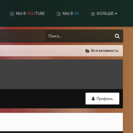
МЫ В
YOU
TUBE
МЫ В
VK
БОЛЬШЕ
Вся активность
Профиль