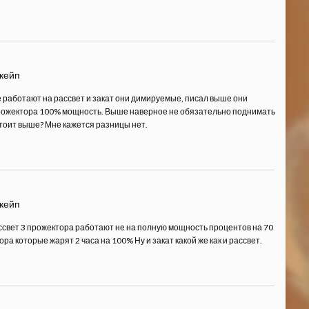
скейп
 работают на рассвет и закат они димируемые, писал выше они
 прожектора 100% мощность. Выше наверное не обязательно поднимать
стоит выше? Мне кажется разницы нет.
скейп
ассвет 3 прожектора работают не на полную мощность процентов на 70
а которые жарят 2 часа на 100% Ну и закат какой же как и рассвет.