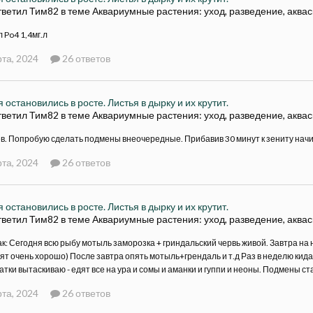
тветил Тим82 в теме
Аквариумные растения: уход, разведение, аква
 Po4 1,4мг.л
та, 2024
26 ответов
 остановились в росте. Листья в дырку и их крутит.
тветил Тим82 в теме
Аквариумные растения: уход, разведение, аква
в. Попробую сделать подмены внеочередные. Прибавив 30 минут к зениту начи
та, 2024
26 ответов
 остановились в росте. Листья в дырку и их крутит.
тветил Тим82 в теме
Аквариумные растения: уход, разведение, аква
к: Сегодня всю рыбу мотыль заморозка + гриндальский червь живой. Завтра на н
ят очень хорошо) После завтра опять мотыль+грендаль и т.д Раз в неделю кида
атки вытаскиваю - едят все на ура и сомы и аманки и гуппи и неоны. Подмены с
та, 2024
26 ответов