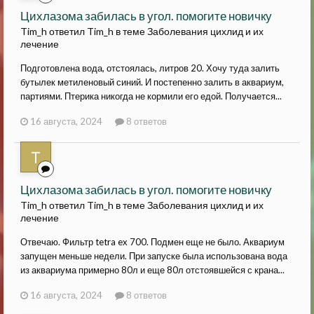
Цихлазома забилась в угол. помогите новичку
Tim_h ответил Tim_h в теме
Заболевания цихлид и их
лечение
Подготовлена вода, отстоялась, литров 20. Хочу туда залить
бутылек метиленовый синий. И постепенно залить в аквариум,
партиями. Птерика никогда не кормили его едой. Получается...
16 августа, 2024
8 ответов
Цихлазома забилась в угол. помогите новичку
Tim_h ответил Tim_h в теме
Заболевания цихлид и их
лечение
Отвечаю. Фильтр tetra ex 700. Подмен еще не было. Аквариум
запущен меньше недели. При запуске была использована вода
из аквариума примерно 80л и еще 80л отстоявшейся с крана...
16 августа, 2024
8 ответов