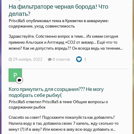
На фильтраторе черная борода! Что
делать?
PriscillaS опубликовал тема в
Креветки в аквариуме:
содержание, уход, совместимость
Здравствуйте. Собственно вопрос в теме... Из химии сегодня
применю Альгошок и Алтгицид +СО2 от акваер... Ещё что-то
можно? Как не допустить впредь?? Он всегда ведь на течении...
29 ноября, 2022
8 ответов
1
Кого прикупить для созрцания??? Не могу
подобрать себе рыбку(
PriscillaS ответил PriscillaS в теме
Общие вопросы о
содержании рыбок
Спасибо за совет! Подскажите пожалуйста как добавлять?
Налила воду в таз, добавила своих 7 капель, жду сколько-то
минут (?) И в акву? Или можно в акву всю воду добавить и...