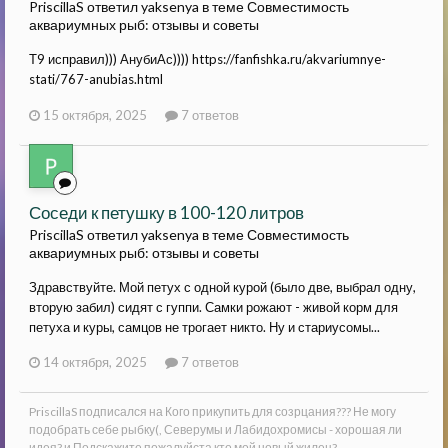
PriscillaS ответил yaksenya в теме
Совместимость
аквариумных рыб: отзывы и советы
Т9 исправил))) АнубиАс)))) https://fanfishka.ru/akvariumnye-
stati/767-anubias.html
15 октября, 2025
7 ответов
Соседи к петушку в 100-120 литров
PriscillaS ответил yaksenya в теме
Совместимость
аквариумных рыб: отзывы и советы
Здравствуйте. Мой петух с одной курой (было две, выбрал одну,
вторую забил) сидят с гуппи. Самки рожают - живой корм для
петуха и куры, самцов не трогает никто. Ну и стариусомы...
14 октября, 2025
7 ответов
PriscillaS
подписался на
Кого прикупить для созрцания??? Не могу
подобрать себе рыбку(
,
Северумы и Лабидохромисы - хорошая ли
идея?
и
Подскажите пожалуйста кто мой новый жилец?