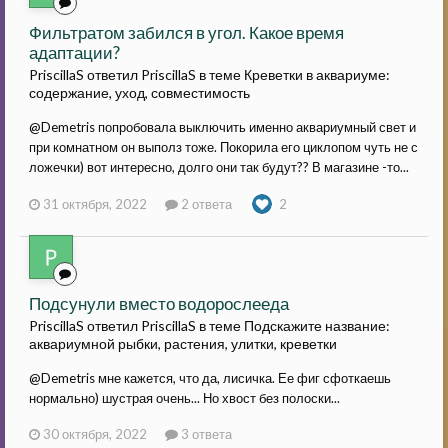
Фильтратом забился в угол. Какое время
адаптации?
PriscillaS ответил PriscillaS в теме
Креветки в аквариуме:
содержание, уход, совместимость
@Demetris попробовала выключить именно аквариумный свет и
при комнатном он выполз тоже. Покорила его циклопом чуть не с
ложечки) вот интересно, долго они так будут?? В магазине -то...
31 октября, 2022
2 ответа
2
Подсунули вместо водорослееда
PriscillaS ответил PriscillaS в теме
Подскажите название:
аквариумной рыбки, растения, улитки, креветки
@Demetris мне кажется, что да, лисичка. Ее фиг сфоткаешь
нормально) шустрая очень... Но хвост без полоски...
30 октября, 2022
3 ответа