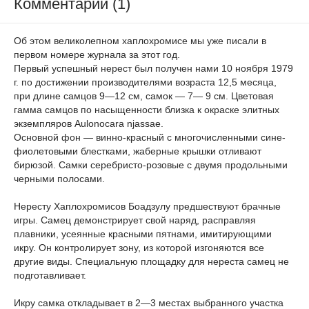
Комментарии (1)
Об этом великолепном хаплохромисе мы уже писали в
первом номере журнала за этот год.
Первый успешный нерест был получен нами 10 ноября 1979
г. по достижении производителями возраста 12,5 месяца,
при длине самцов 9—12 см, самок — 7— 9 см. Цветовая
гамма самцов по насыщенности близка к окраске элитных
экземпляров Aulonocara njassae.
Основной фон — винно-красный с многочисленными сине-
фиолетовыми блестками, жаберные крышки отливают
бирюзой. Самки серебристо-розовые с двумя продольными
черными полосами.
Нересту Хаплохромисов Боадзулу предшествуют брачные
игры. Самец демонстрирует свой наряд, расправляя
плавники, усеянные красными пятнами, имитирующими
икру. Он контролирует зону, из которой изгоняются все
другие виды. Специальную площадку для нереста самец не
подготавливает.
Икру самка откладывает в 2—3 местах выбранного участка