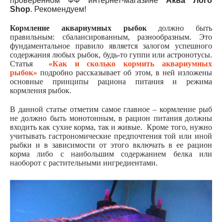
проверенном ФФ интернет-магазине
Аква Лого
Shop
. Рекомендуем!
Кормление аквариумных рыбок
должно быть
правильным: сбалансированным, разнообразным. Это
фундаментальное правило является залогом успешного
содержания любых рыбок, будь-то гуппи или астронотусы.
Статья
«Как и сколько кормить аквариумных
рыбок»
подробно рассказывает об этом, в ней изложены
основные принципы рациона питания и режима
кормления рыбок.
В данной статье отметим самое главное – кормление рыб
не должно быть монотонным, в рацион питания должны
входить как сухие корма, так и живые. Кроме того, нужно
учитывать гастрономические предпочтения той или иной
рыбки и в зависимости от этого включать в ее рацион
корма либо с наибольшим содержанием белка или
наоборот с растительными ингредиентами.