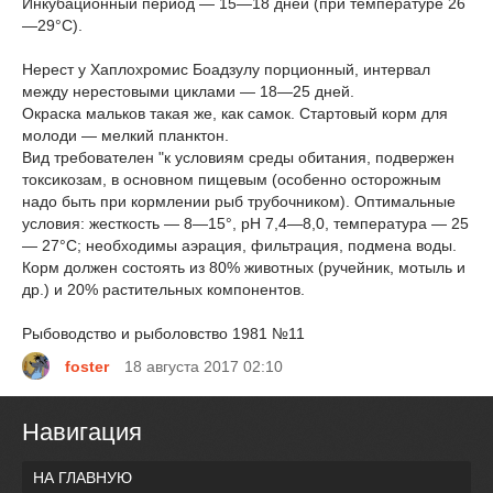
Инкубационный период — 15—18 дней (при температуре 26
—29°С).
Нерест у Хаплохромис Боадзулу порционный, интервал
между нерестовыми циклами — 18—25 дней.
Окраска мальков такая же, как самок. Стартовый корм для
молоди — мелкий планктон.
Вид требователен "к условиям среды обитания, подвержен
токсикозам, в основном пищевым (особенно осторожным
надо быть при кормлении рыб трубочником). Оптимальные
условия: жесткость — 8—15°, рН 7,4—8,0, температура — 25
— 27°С; необходимы аэрация, фильтрация, подмена воды.
Корм должен состоять из 80% животных (ручейник, мотыль и
др.) и 20% растительных компонентов.
Рыбоводство и рыболовство 1981 №11
foster
18 августа 2017 02:10
Навигация
НА ГЛАВНУЮ