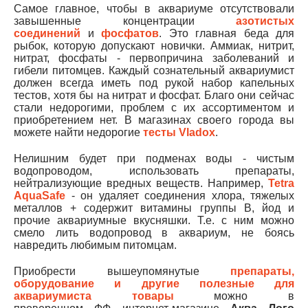
Самое главное, чтобы в
аквариуме отсутствовали
завышенные концентрации
азотистых
соединений
и
фосфатов
. Это главная беда для
рыбок, которую допускают новички. Аммиак, нитрит,
нитрат, фосфаты - первопричина заболеваний и
гибели питомцев. Каждый сознательный аквариумист
должен всегда иметь под рукой набор капельных
тестов, хотя бы на нитрат и фосфат. Благо они сейчас
стали недорогими, проблем с их ассортиментом и
приобретением нет. В магазинах своего города вы
можете найти недорогие
тесты Vladox
.
Нелишним будет при подменах воды - чистым
водопроводом, использовать препараты,
нейтрализующие вредных веществ. Например,
Tetra
AquaSafe
- он удаляет соединения хлора, тяжелых
металлов + содержит витамины группы В, йод и
прочие аквариумные вкусняшки. Т.е. с ним можно
смело лить водопровод в аквариум, не боясь
навредить любимым питомцам.
Приобрести вышеупомянутые
препараты,
оборудование и другие полезные для
аквариумиста товары
можно в