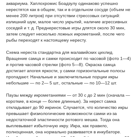
аквариума. Хаплохромис Боадзулу одинаково успешно
нерестятся как в общем, так и в отдельном сосуде (объем не
менее 200 литров) при отсутствии стрессовых ситуаций:
излишний шум, малое число укрытий, наличие агрессивных
соседей и т. д. Преднерестовые игры длятся около 30 мин,
затем следует несколько ложных икрометаний, после чего
рыбы переходят к настоящему нересту.
Схема нереста стандартна для малавийских цихлид.
Вращение самца и самки происходит по часовой (фото 1—4)
и против часовой стрелки (фото 5—8). Окраска самца
достигает апогея яркости, у самки горизонтальные полосы
пропадают. Начальные и заключительные порции икры
небольшие — по 2— 5 шт., остальные — по 10—12 шт.
Паузы между икрометаниями — от 30 с до 2 мин (сначала —
короткие, в конце — более длинные). За нерест самка
откладывает до 90 икринок. Случается, что количество икры
превышает физиологические возможности самки из-за
недостаточной эластичности ротового мешка. Тогда она
выплевывает избыточную икру. Икра, как правило,
полноценная, она нормально развивается в инкубаторе.