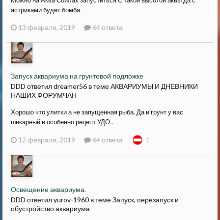
Можно на Аква Сойлах запуститься С такой высотой аквы да с
астриками будет бомба
13 февраля, 2019
64 ответа
Запуск аквариума на грунтовой подложке
DDD ответил dreamer56 в теме
АКВАРИУМЫ И ДНЕВНИКИ
НАШИХ ФОРУМЧАН
Хорошо что улитки а не запущенная рыба. Да и грунт у вас
шикарный и особенно рецепт УДО .
12 февраля, 2019
64 ответа
1
Освещение аквариума.
DDD ответил yurov-1960 в теме
Запуск, перезапуск и
обустройство аквариума