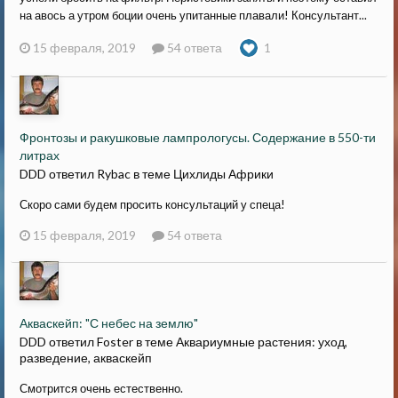
на авось а утром боции очень упитанные плавали! Консультант...
15 февраля, 2019
54 ответа
1
Фронтозы и ракушковые лампрологусы. Содержание в 550-ти
литрах
DDD ответил Rybac в теме
Цихлиды Африки
Скоро сами будем просить консультаций у спеца!
15 февраля, 2019
54 ответа
Акваскейп: "С небес на землю"
DDD ответил Foster в теме
Аквариумные растения: уход,
разведение, акваскейп
Смотрится очень естественно.