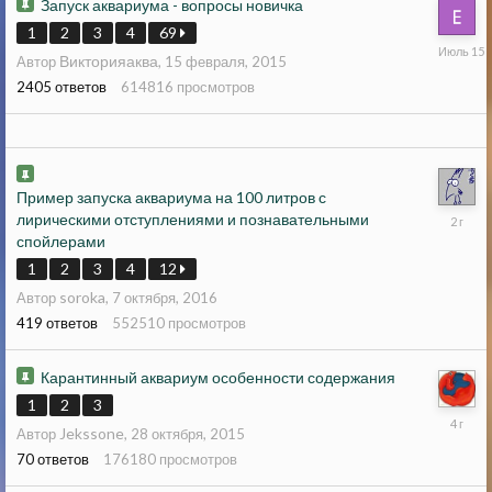
Запуск аквариума - вопросы новичка
1
2
3
4
69
15
Викторияаква
Автор
,
15 февраля, 2015
июля
2405
ответов
614816
просмотров
Пример запуска аквариума на 100 литров с
4
лирическими отступлениями и познавательными
апреля
спойлерами
2024
1
2
3
4
12
soroka
Автор
,
7 октября, 2016
419
ответов
552510
просмотров
Карантинный аквариум особенности содержания
1
2
3
12
Jekssone
Автор
,
28 октября, 2015
января
2022
70
ответов
176180
просмотров