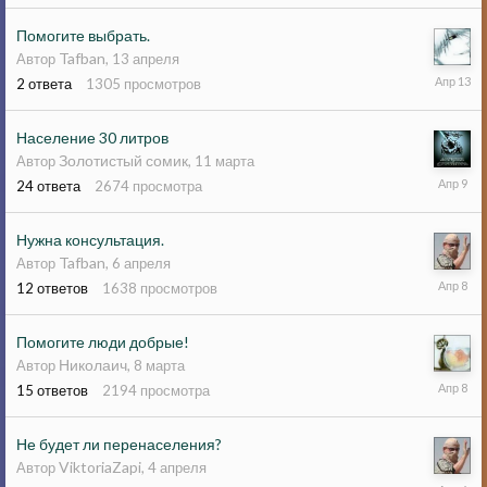
Помогите выбрать.
Tafban
Автор
,
13 апреля
13
2
ответа
1305
просмотров
апреля
Население 30 литров
Золотистый сомик
Автор
,
11 марта
9
24
ответа
2674
просмотра
апреля
Нужна консультация.
Tafban
Автор
,
6 апреля
8
12
ответов
1638
просмотров
апреля
Помогите люди добрые!
Николаич
Автор
,
8 марта
8
15
ответов
2194
просмотра
апреля
Не будет ли перенаселения?
ViktoriaZapi
Автор
,
4 апреля
6