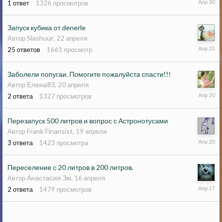
1
ответ
1326
просмотров
апреля
Запуск кубика от denerle
Slashuur
Автор
,
22 апреля
23
25
ответов
1661
просмотр
апреля
Заболели попугаи. Помогите пожалуйста спасти!!!
Елена83
Автор
,
20 апреля
20
2
ответа
1327
просмотров
апреля
Перезапуск 500 литров и вопрос с Астронотусами
Frank Finansist
Автор
,
19 апреля
20
3
ответа
1423
просмотра
апреля
Переселение с 20 литров в 200 литров.
Анастасия Зм
Автор
,
16 апреля
17
2
ответа
1479
просмотров
апреля