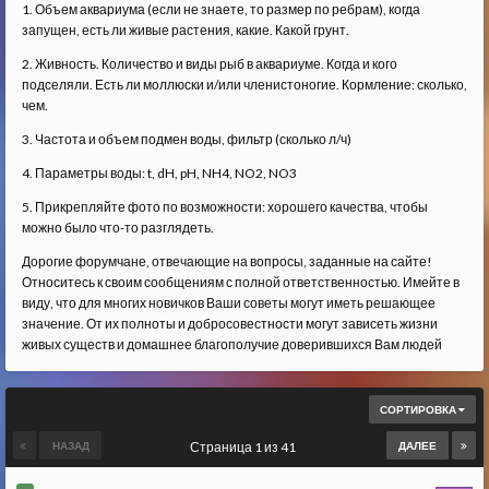
1. Объем аквариума (если не знаете, то размер по ребрам), когда
запущен, есть ли живые растения, какие. Какой грунт.
2. Живность. Количество и виды рыб в аквариуме. Когда и кого
подселяли. Есть ли моллюски и/или членистоногие. Кормление: сколько,
чем.
3. Частота и объем подмен воды, фильтр (сколько л/ч)
4. Параметры воды: t, dH, pH, NH4, NO2, NO3
5. Прикрепляйте фото по возможности: хорошего качества, чтобы
можно было что-то разглядеть.
Дорогие форумчане, отвечающие на вопросы, заданные на сайте!
Относитесь к своим сообщениям с полной ответственностью. Имейте в
виду, что для многих новичков Ваши советы могут иметь решающее
значение. От их полноты и добросовестности могут зависеть жизни
живых существ и домашнее благополучие доверившихся Вам людей
СОРТИРОВКА
НАЗАД
Страница 1 из 41
ДАЛЕЕ