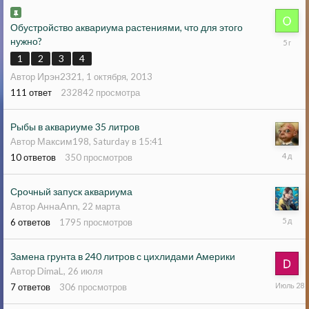
Обустройство аквариума растениями, что для этого
5
нужно?
января
1
2
3
4
2021
Ирэн2321
Автор
,
1 октября, 2013
111
ответ
232842
просмотра
Рыбы в аквариуме 35 литров
Максим198
Автор
,
Saturday в 15:41
Sunday
10
ответов
350
просмотров
в
11:10
Срочный запуск аквариума
АннаAnn
Автор
,
22 марта
Saturda
6
ответов
1795
просмотров
в
14:20
Замена грунта в 240 литров с цихлидами Америки
DimaL
Автор
,
26 июля
28
7
ответов
306
просмотров
июля