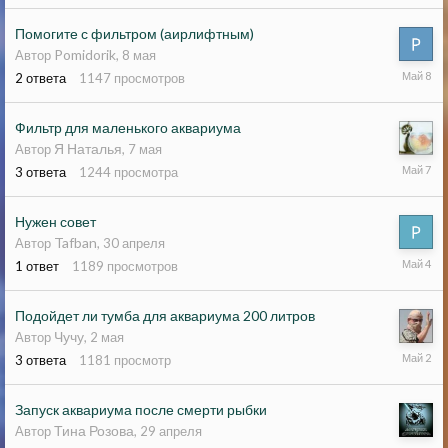
Помогите с фильтром (аирлифтным)
Pomidorik
Автор
,
8 мая
8
2
ответа
1147
просмотров
мая
Фильтр для маленького аквариума
Я Наталья
Автор
,
7 мая
7
3
ответа
1244
просмотра
мая
Нужен совет
Tafban
Автор
,
30 апреля
4
1
ответ
1189
просмотров
мая
Подойдет ли тумба для аквариума 200 литров
Чучу
Автор
,
2 мая
2
3
ответа
1181
просмотр
мая
Запуск аквариума после смерти рыбки
Тина Розова
Автор
,
29 апреля
30