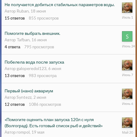
Не получается добиться стабильных параметров воды.
Ruban
Автор
,
18 июня
1
15
ответов
855
просмотров
июля
Помогите выбрать внешник.
Tafban
Автор
,
16 июня
24
4
ответа
795
просмотров
июня
Побелела вода после запуска
galoperedol123
Автор
,
6 июня
7
13
ответов
983
просмотра
июня
Первый (нано) аквариум
Syntezz
Автор
,
2 июня
6
12
ответов
1086
просмотров
июня
«Помогите оценить план запуска 120л с нуля
(Волгоград). Есть готовый список рыб и действий»
20
rompol
Автор
,
19 мая
мая