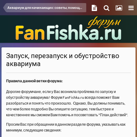
Аквариум для начинающих: советы, помощь, разрешение проблем
Запуск, перезапуск и обустройство
аквариума
Правила данной ветки форума:
Дорогие форумчане, если у Вас возникла проблема по запуску и
обустройству аквариума! Форум FanFishka.ru всегда поможет Вам
разобраться и понять что произошло. Однако, Вы должны понимать,
что чем более подробно Вы опишите ситуацию, тем быстрее и
качественнее мы сможем Вам помочь и посоветовать "План действий".
Просим Вас при обращении в данном разделе форума, указывать как
минимум, следующие сведения: