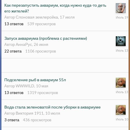
Как перезапустить аквариум, когда нужно куда-то деть
его жителей?
19
Слоновая землеройка
Автор
,
17 июля
июля
13
ответов
539
просмотров
Запуск аквариума (проблема с растениями)
АннаРус
Автор
,
26 июня
13
22
ответа
1106
просмотров
июля
Подселение рыб в аквариум 55л
WWWILD
Автор
,
10 мая
13
13
ответов
1319
просмотров
июля
Вода стала зеленоватой после уборки в аквариуме
Виктория 1911
Автор
,
10 июля
10
3
ответа
436
просмотров
июля