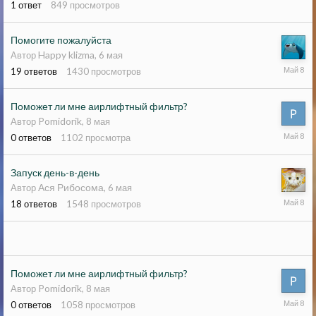
1
ответ
849
просмотров
Помогите пожалуйста
Happy klizma
Автор
,
6 мая
8
19
ответов
1430
просмотров
мая
Поможет ли мне аирлифтный фильтр?
Pomidorik
Автор
,
8 мая
8
0
ответов
1102
просмотра
мая
Запуск день-в-день
Ася Рибосома
Автор
,
6 мая
8
18
ответов
1548
просмотров
мая
Поможет ли мне аирлифтный фильтр?
Pomidorik
Автор
,
8 мая
8
0
ответов
1058
просмотров
мая