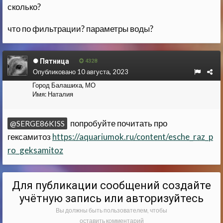
сколько?
что по фильтрации? параметры воды?
Пятница
4328
Опубликовано
10 августа, 2023
Город
Балашиха, МО
Имя:
Наталия
попробуйте почитать про
@SERGE86KISS
гексамитоз
https://aquariumok.ru/content/esche_raz_p
ro_geksamitoz
Для публикации сообщений создайте
учётную запись или авторизуйтесь
Вы должны быть пользователем, чтобы
оставить комментарий