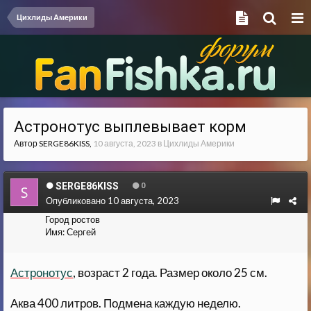
Цихлиды Америки
Астронотус выплевывает корм
Автор
SERGE86KISS
,
10 августа, 2023
в
Цихлиды Америки
SERGE86KISS
0
Опубликовано
10 августа, 2023
Город
ростов
Имя:
Сергей
Астронотус
, возраст 2 года. Размер около 25 см.
Аква 400 литров. Подмена каждую неделю.