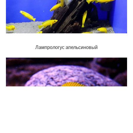
Лампрологус апельсиновый