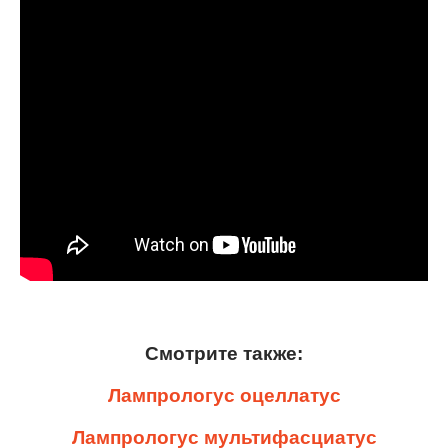
Смотрите также:
Лампрологус оцеллатус
Лампрологус мультифасциатус