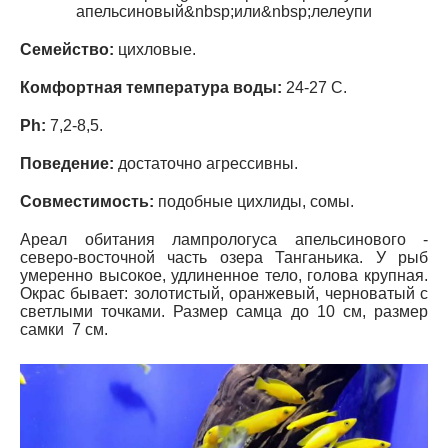
апельсиновый&nbsp;или&nbsp;лелеупи
Семейство:
цихловые.
Комфортная температура воды:
24-27 С.
Ph
:
7,2-8,5.
Поведение:
достаточно агрессивны.
Совместимость:
подобные цихлиды, сомы.
Ареал обитания
лампрологуса апельсинового -
северо-восточной часть озера Танганьика. У рыб
умеренно высокое, удлиненное тело, голова крупная.
Окрас бывает: золотистый, оранжевый, черноватый с
светлыми точками. Размер самца до 10 см, размер
самки 7 см.