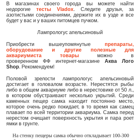
В магазинах своего города вы можете найти
недорогие
тесты Vladox
. Следите друзья, за
азотистыми соединениями, держите их в узде и все
будет у вас и у ваших питомцев пучком.
Лампрологус апельсиновый
Приобрести вышеупомянутые
препараты,
оборудование и другие полезные для
аквариумиста товары
можно в
проверенном ФФ интернет-магазине
Аква Лого
Shop
. Рекомендуем!
Половой зрелости лампрологус апельсиновый
достигает в головалом возрасте. Нерестятся рыбы
либо в общем аквариуме либо в нерестовике от 50 л.,
в котором обустраивают несколько укрытий. Среди
каменных пещер самка находит постоянно место,
которое очень редко покидает, в то время как самец
плавает по всей территории аквариума. Самка перед
нерестом очищает поверхность укрытия и пара роет
ямки в грунте.
На стенку пещеры самка обычно откладывает 100-300