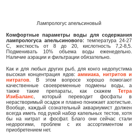
Лампрологус апельсиновый
Комфортные параметры воды для содержания
лампрологуса апельсинового:
температура 24-27
С, жесткость от 8 до 20, кислотность 7,2-8,5.
Подменивать 10% объема воды еженедельно.
Наличие аэрации и фильтрации обязательно.
К
ак и для любых других рыб, для конго недопустима
высокая концентрация ядов:
аммиака, нитритов и
нитратов
. В этом вопросе хорошо помогают
качественные своевременные подмены воды, а
также такие препараты, как скажем
Тетра
ИзиБаланс
, который переводит фосфаты в
нерастворимый осадок и плавно понижает азотистые.
Вообще, к
аждый сознательный аквариумист должен
всегда иметь под рукой набор капельных тестов, хотя
бы на нитрат и фосфат. Благо они сейчас стали
недорогими, проблем с их ассортиментом и
приобретением нет.