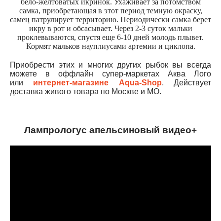
бело-желтоватых икринок. Ухаживает за потомством
самка, приобретающая в этот период темную окраску,
самец патрулирует территорию. Периодически самка берет
икру в рот и обсасывает. Через 2-3 суток мальки
проклевываются, спустя еще 6-10 дней молодь плывет.
Кормят мальков науплиусами артемии и циклопа.
Приобрести этих и многих других рыбок вы всегда
можете в оффлайн супер-маркетах Аква Лого
или
интернет-магазине Aqua-Shop
. Действует
доставка живого товара по Москве и МО.
Лампрологус апельсиновый видео+