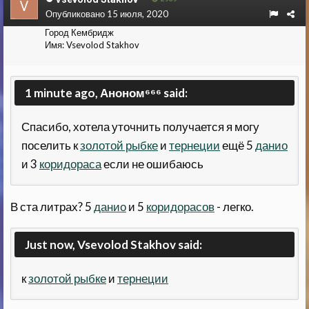
Опубликовано
15 июля, 2020
Город
Кембридж
Имя:
Vsevolod Stakhov
1 minute ago, Аноном⁶⁶⁶ said:
Спасибо, хотела уточнить получается я могу
поселить к
золотой рыбке
и
тернеции
ещё 5
данио
и 3
коридораса
если не ошибаюсь
В ста литрах? 5
данио
и 5
коридорасов
- легко.
Just now, Vsevolod Stakhov said:
к
золотой рыбке
и
тернеции