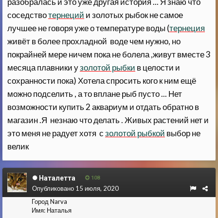
разобралась и это уже другая история ... Я знаю что
соседство
тернеций
и золотых рыбок не самое
лучшее не говоря уже о температуре воды (
тернеция
живёт в более прохладной воде чем нужно, но
покрайней мере ничем пока не болела ,живут вместе 3
месяца плавники у
золотой рыбки
в целости и
сохранности пока) Хотела спросить кого к ним ещё
можно подселить , а то вплане рыб пусто ... Нет
возможности купить 2 аквариум и отдать обратно в
магазин .Я незнаю что делать . Живых растений нет и
это меня не радует хотя с
золотой рыбкой
выбор не
велик
Наталетта
108
Опубликовано
15 июля, 2020
Город
Narva
Имя:
Наталья