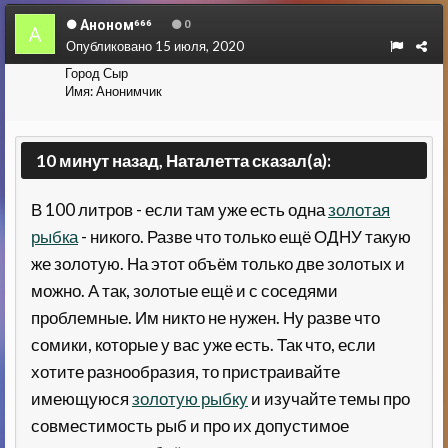
Аноном⁶⁶⁶
0
Опубликовано
15 июля, 2020
Город
Сыр
Имя:
Анонимчик
10 минут назад, Наталетта сказал(а):
В 100 литров - если там уже есть одна
золотая
рыбка
- никого. Разве что только ещё ОДНУ такую
же золотую. На этот объём только две золотых и
можно. А так, золотые ещё и с соседями
проблемные. Им никто не нужен. Ну разве что
сомики, которые у вас уже есть. Так что, если
хотите разнообразия, то пристраивайте
имеющуюся
золотую рыбку
и изучайте темы про
совместимость рыб и про их допустимое