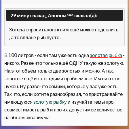
29 минут назад, Аноном⁶⁶⁶ сказал(а):
Хотела спросить кого к ним ещё можно подселить
, а то вплане рыб пусто ...
В 100 литров - если там уже есть одна
золотая рыбка
-
никого. Разве что только ещё ОДНУ такую же золотую.
На этот объём только две золотых и можно. А так,
золотые ещё и с соседями проблемные. Им никто не
нужен. Ну разве что сомики, которые у вас уже есть.
Так что, если хотите разнообразия, то пристраивайте
имеющуюся
золотую рыбку
и изучайте темы про
совместимость рыб и про их допустимое количество
на объём аквариума.