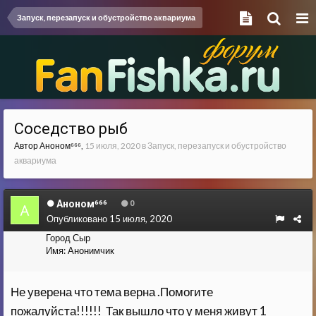
Запуск, перезапуск и обустройство аквариума
Соседство рыб
Автор
Аноном⁶⁶⁶
,
15 июля, 2020
в
Запуск, перезапуск и обустройство
аквариума
Аноном⁶⁶⁶
0
Опубликовано
15 июля, 2020
Город
Сыр
Имя:
Анонимчик
Не уверена что тема верна .Помогите
пожалуйста!!!!!! Так вышло что у меня живут 1