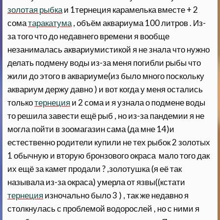
золотая рыбка
и 1тернеция карамелька вместе + 2
сома
таракатума
, объём аквариума 100 литров . Из-
за того что до недавнего времени я вообще
незанималась аквариумистикой я не знала что нужно
делать подмену воды из-за меня погибли рыбы что
жили до этого в аквариуме(из было много поскольку
аквариум держу давно ) и вот когда у меня остались
только
тернеция
и 2 сома и я узнала о подмене воды
то решила завести ещё рыб , но из-за пандемии я не
могла пойти в зоомагазин сама (да мне 14)и
естественно родители купили не тех рыбок 2 золотых
1 обычную и вторую бронзового окраса мало того дак
их ещё за камет продали ? ,золотушка (я её так
называла из-за окраса) умерла от язвы((кстати
тернеция
изночально было 3 ) , так же недавно я
столкнулась с проблемой водорослей , но с ними я