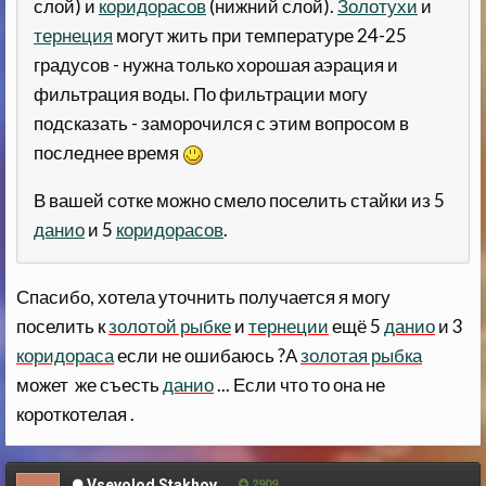
слой) и
коридорасов
(нижний слой).
Золотухи
и
тернеция
могут жить при температуре 24-25
градусов - нужна только хорошая аэрация и
фильтрация воды. По фильтрации могу
подсказать - заморочился с этим вопросом в
последнее время
В вашей сотке можно смело поселить стайки из 5
данио
и 5
коридорасов
.
Спасибо, хотела уточнить получается я могу
поселить к
золотой рыбке
и
тернеции
ещё 5
данио
и 3
коридораса
если не ошибаюсь ?А
золотая рыбка
может же съесть
данио
... Если что то она не
короткотелая .
Vsevolod Stakhov
2909