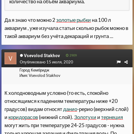
количество на объём аквариума.
Да я знаю что можно 2
золотые рыбки
на 100 л
аквариум , уже изучала статьи сколько рыбок можно в
такой аквариум без учёта декараций и грунта ...
Vsevolod Stakhov
2909
Опубликовано
15 июля, 2020
Город
Кембридж
Имя:
Vsevolod Stakhov
К холодноводным условно (то есть, спокойно
относящимся к падениям температуры ниже +20
градусов) видам относят
данио
-рерио (верхний слой)
и
коридорасов
(нижний слой).
Золотухи
и
тернеция
могут жить при температуре 24-25 градусов - нужна
только хорошая аэрация и фильтрация воды. По