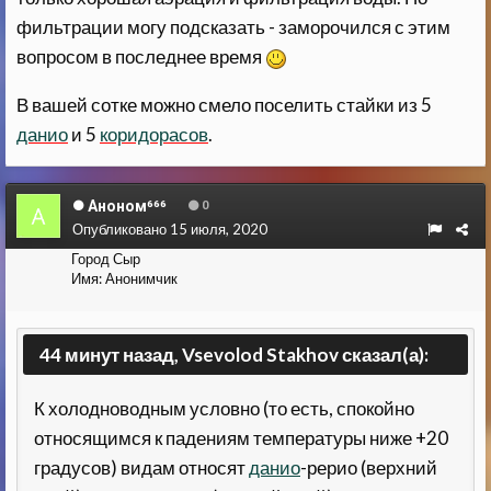
фильтрации могу подсказать - заморочился с этим
вопросом в последнее время
В вашей сотке можно смело поселить стайки из 5
данио
и 5
коридорасов
.
Аноном⁶⁶⁶
0
Опубликовано
15 июля, 2020
Город
Сыр
Имя:
Анонимчик
44 минут назад, Vsevolod Stakhov сказал(а):
К холодноводным условно (то есть, спокойно
относящимся к падениям температуры ниже +20
градусов) видам относят
данио
-рерио (верхний