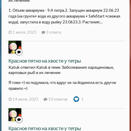
их лечение
1. Объем аквариума - 9,4 литра.2. Запущен аквариум 22.06.23
года (на грунте+ воде из другого аквариума + SafeStart +свежая
вода), запустила в воду рыбку 23.0623.3. Растения:...
1 июля, 2023
3 ответа
Красное пятно на хвосте у тетры
Katuk ответил Katuk в теме
Заболевания харациновых,
карповых рыб и их лечение
Я тоже =) но подумала, что вдруг из-за йодинола есть другое
правило =)
14 июня, 2023
10 ответов
1
Красное пятно на хвосте у тетры