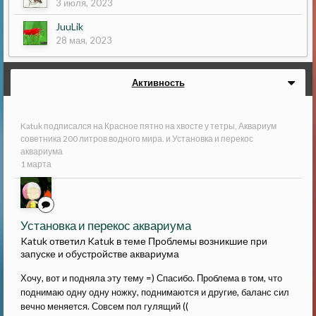
3 июля, 2023
JuuLik
28 мая, 2023
Активность
Katuk
подписался на
Красное пятно на хвосте у тетры
,
Аквариум
советника 200 литров водного мира.
и
Установка и перекос
аквариума
1 марта
Установка и перекос аквариума
Katuk ответил Katuk в теме
Проблемы возникшие при
запуске и обустройстве аквариума
Хочу, вот и подняла эту тему =) Спасибо. Проблема в том, что
поднимаю одну одну ножку, поднимаются и другие, баланс сил
вечно меняется. Совсем пол гулящий ((