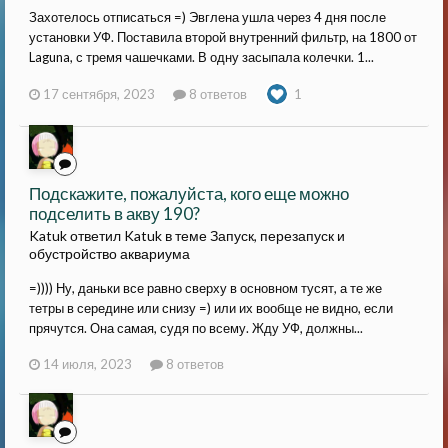
Захотелось отписаться =) Эвглена ушла через 4 дня после
установки УФ. Поставила второй внутренний фильтр, на 1800 от
Laguna, с тремя чашечками. В одну засыпала колечки. 1...
17 сентября, 2023
8 ответов
1
Подскажите, пожалуйста, кого еще можно
подселить в акву 190?
Katuk ответил Katuk в теме
Запуск, перезапуск и
обустройство аквариума
=)))) Ну, даньки все равно сверху в основном тусят, а те же
тетры в середине или снизу =) или их вообще не видно, если
прячутся. Она самая, судя по всему. Жду УФ, должны...
14 июля, 2023
8 ответов