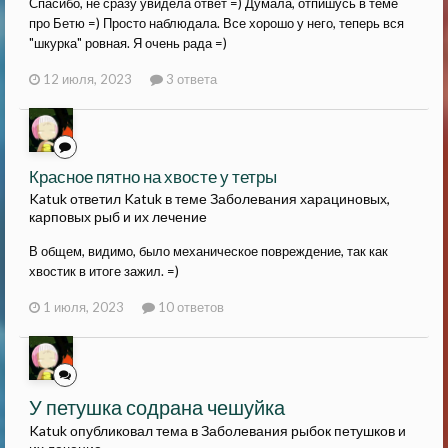
Спасибо, не сразу увидела ответ =) Думала, отпишусь в теме
про Бетю =) Просто наблюдала. Все хорошо у него, теперь вся
"шкурка" ровная. Я очень рада =)
12 июля, 2023
3 ответа
Красное пятно на хвосте у тетры
Katuk ответил Katuk в теме
Заболевания харациновых,
карповых рыб и их лечение
В общем, видимо, было механическое повреждение, так как
хвостик в итоге зажил. =)
1 июля, 2023
10 ответов
У петушка содрана чешуйка
Katuk опубликовал тема в
Заболевания рыбок петушков и