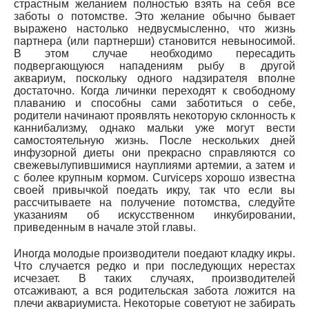
страстным желанием полностью взять на себя все
заботы о потомстве. Это желание обычно бывает
выражено настолько недвусмысленно, что жизнь
партнера (или партнерши) становится невыносимой.
В этом случае необходимо пересадить
подвергающуюся нападениям рыбу в другой
аквариум, поскольку одного надзирателя вполне
достаточно. Когда личинки переходят к свободному
плаванию и способны сами заботиться о себе,
родители начинают проявлять некоторую склонность к
каннибализму, однако мальки уже могут вести
самостоятельную жизнь. После нескольких дней
инфузорной диеты они прекрасно справляются со
свежевылупившимися науплиями артемии, а затем и
с более крупным кормом. Сurviceps хорошо известна
своей привычкой поедать икру, так что если вы
рассчитываете на получение потомства, следуйте
указаниям об искусственном инкубировании,
приведенным в начале этой главы.
Иногда молодые производители поедают кладку икры.
Что случается редко и при последующих нерестах
исчезает. В таких случаях, производителей
отсаживают, а вся родительская забота ложится на
плечи аквариумиста. Некоторые советуют не забирать