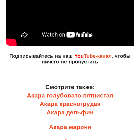
Подписывайтесь на наш
You
Tube-канал
, чтобы
ничего не пропустить
Смотрите также:
Акара голубовато-пятнистая
Акара красногрудая
Акара дельфин
Акара марони