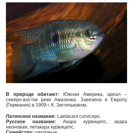
В
природе обитают:
Южная Америка, ареал –
северо-восток реки Амазонка. Завезена в Европу
(Германия) в 1909 г. К. Зиггельковом.
Латинское название:
Laetacara curviceps.
Русское название:
Акара курвицепс, акара
неоновая, летакара курвицепс.
С
емейство:
цихловые.