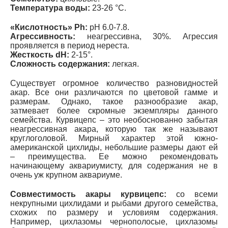
Температура
воды:
23-26 °С.
«Кислотность» Ph:
рН 6.0-7.8.
Агрессивность
:
неагрессивна, 30%. Агрессия
проявляется в период нереста.
Жесткость
dH:
2-15°.
Сложность
содержания:
легкая.
Существует огромное количество разновидностей
акар. Все они различаются по цветовой гамме и
размерам. Однако, такое разнообразие акар,
затмевает более скромные экземпляры данного
семейства. Курвицепс – это необоснованно забытая
неагрессивная акара, которую так же называют
круглоголовой. Мирный характер этой южно-
американской цихлиды, небольшие размеры дают ей
– преимущества. Ее можно рекомендовать
начинающему аквариумисту, для содержания не в
очень уж крупном аквариуме.
Совместимость акары курвицепс
:
со всеми
некрупными цихлидами и рыбами другого семейства,
схожих по размеру и условиям содержания.
Например, цихлазомы чернополосые, цихлазомы