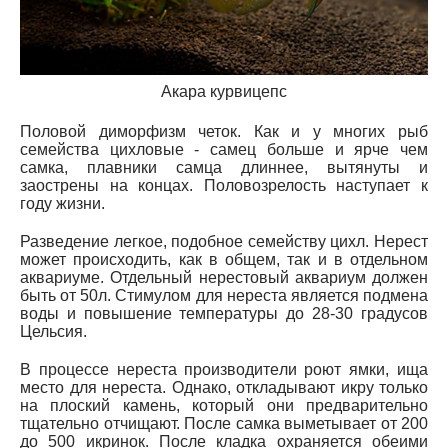
Акара курвицепс
Половой диморфизм четок. Как и у многих рыб
семейства цихловые - самец больше и ярче чем
самка, плавники самца длиннее, вытянуты и
заострены на концах. Половозрелость наступает к
году жизни.
Разведение легкое, подобное семейству цихл. Нерест
может происходить, как в общем, так и в отдельном
аквариуме. Отдельный нерестовый аквариум должен
быть от 50л. Стимулом для нереста является подмена
воды и повышение температуры до 28-30 градусов
Цельсия.
В процессе нереста производители роют ямки, ища
место для нереста. Однако, откладывают икру только
на плоский камень, который они предварительно
тщательно отчищают. После самка выметывает от 200
до 500 икринок. После кладка охраняется обеими