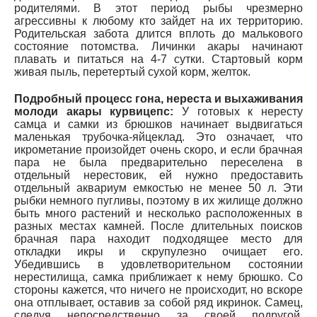
родителями. В этот период рыбы чрезмерно
агрессивны к любому кто зайдет на их территорию.
Родительская забота длится вплоть до малькового
состояние потомства. Личинки акары начинают
плавать и питаться на 4-7 сутки. Стартовый корм
живая пыль, перетертый сухой корм, желток.
Подробный процесс гона, нереста и выхаживания
молоди акары курвицепс:
У готовых к нересту
самца и самки из брюшков начинает выдвигаться
маленькая трубочка-яйцеклад. Это означает, что
икрометание произойдет очень скоро, и если брачная
пара не была предварительно переселена в
отдельный нерестовик, ей нужно предоставить
отдельный аквариум емкостью не менее 50 л. Эти
рыбки немного пугливы, поэтому в их жилище должно
быть много растений и несколько расположенных в
разных местах камней. После длительных поисков
брачная пара находит подходящее место для
откладки икры и скрупулезно очищает его.
Убедившись в удовлетворительном состоянии
нерестилища, самка приближает к нему брюшко. Со
стороны кажется, что ничего не происходит, но вскоре
она отплывает, оставив за собой ряд икринок. Самец,
следуя непосредственно за своей подругой,