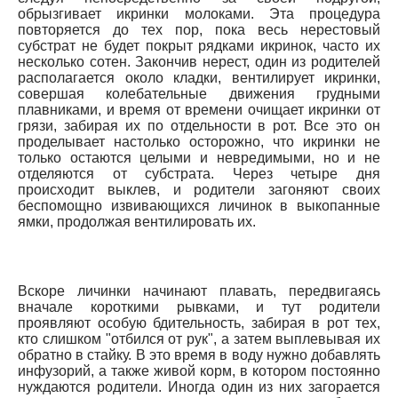
обрызгивает икринки молоками. Эта процедура
повторяется до тех пор, пока весь нерестовый
субстрат не будет покрыт рядками икринок, часто их
несколько сотен. Закончив нерест, один из родителей
располагается около кладки, вентилирует икринки,
совершая колебательные движения грудными
плавниками, и время от времени очищает икринки от
грязи, забирая их по отдельности в рот. Все это он
проделывает настолько осторожно, что икринки не
только остаются целыми и невредимыми, но и не
отделяются от субстрата. Через четыре дня
происходит выклев, и родители загоняют своих
беспомощно извивающихся личинок в выкопанные
ямки, продолжая вентилировать их.
Вскоре личинки начинают плавать, передвигаясь
вначале короткими рывками, и тут родители
проявляют особую бдительность, забирая в рот тех,
кто слишком "отбился от рук", а затем выплевывая их
обратно в стайку. В это время в воду нужно добавлять
инфузорий, а также живой корм, в котором постоянно
нуждаются родители. Иногда один из них загорается