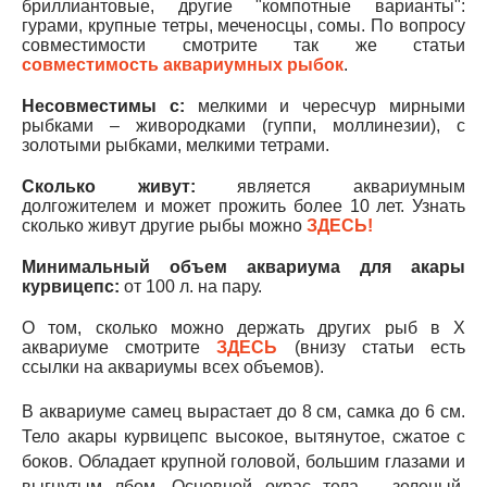
бриллиантовые, другие "компотные варианты":
гурами, крупные тетры, меченосцы, сомы. По вопросу
совместимости смотрите так же статьи
совместимость аквариумных рыбок
.
Не
совместимы с:
мелкими и чересчур мирными
рыбками – живородками (гуппи, моллинезии), с
золотыми рыбками, мелкими тетрами.
Сколько
живут:
является аквариумным
долгожителем и может прожить более 10 лет. Узнать
сколько живут другие рыбы можно
ЗДЕСЬ!
Минимальный
объем аквариума для акары
курвицепс:
от 100 л. на пару.
О том, сколько можно держать других рыб в Х
аквариуме смотрите
ЗДЕСЬ
(внизу статьи есть
ссылки на аквариумы всех объемов).
В аквариуме самец вырастает до 8 см, самка до 6 см.
Тело акары курвицепс высокое, вытянутое, сжатое с
боков. Обладает крупной головой, большим глазами и
выгнутым лбом. Основной окрас тела – зеленый,