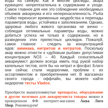
воды на свежую.
Как и многие цихлиды, акара
курвицепс непритязательна в содержании и уходе.
Самое главное для нее это соблюдение необходимых
объемов аквариума и его неперенаселенность. Рыба
стойко переносит временные неудобства и перепады
параметров воды, устойчива к заболеваниям. Однако,
здоровье любого живого организма не вечно –
соблюдая оптимальные параметры воды, можно
добиться успеха не только в содержании, но и
разведении этих прелестных цихлидок. Пожалуй,
самое главное - следить за концентрацией
ядов:
аммиака, нитритов и нитратов
. Поскольку
акар можно отнести к «дубовым рыбам» допустимая
концентрация NO3 – 40. Каждый сознательный
аквариумист должен всегда иметь под рукой набор
капельных тестов, хотя бы на нитрат и фосфат. Благо
они сейчас стали недорогими, проблем с их
ассортиментом и приобретением нет. В магазинах
своего города - оффлайн, вы можете найти
недорогие
тесты Vladox
.
Приобрести вышеупомянутые
препараты, оборудование
и другие полезные для аквариумиста товары
можно в
проверенном ФФ интернет-магазине
Аква Лого
Shop
. Рекомендуем!