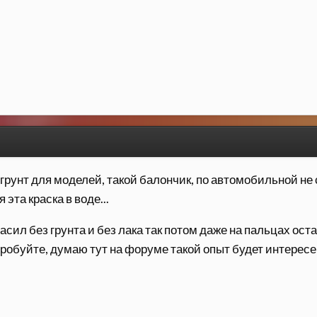
грунт для моделей, такой балончик, по автомобильной не
 эта краска в воде...
сил без грунта и без лака так потом даже на пальцах оста
робуйте, думаю тут на форуме такой опыт будет интересе