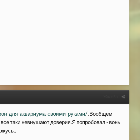
Жалоба
d-фон-для-аквариума-своими-руками/
.Вообщем
о все таки невнушают доверия.Я попробовал - вонь
ржусь..