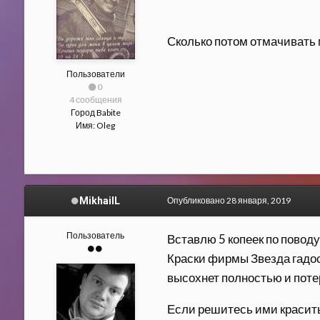
Сколько потом отмачивать м
Пользователи
0
4 сообщения
Город
Babite
Имя:
Oleg
MikhailL
Опубликовано
28 января, 2019
Пользователь
Вставлю 5 копеек по поводу
Краски фирмы Звезда гадос
высохнет полностью и поте
Если решитесь ими красить