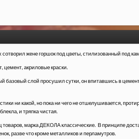
ях сотворил жене горшок под цветы, стилизованный под ка
т, цемент, акриловые краски.
й базовый слой просушил сутки, он впитавшись в цемент и 
стики ни какой, но пока ни чего не отшелушивается, протира
блекла, и тряпка чистая.
нц товаров, марка ДЕКОЛА классические. В принципе дост
нок, разве что кроме металликов и перламутров.