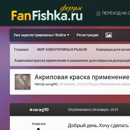
ПЕРЕХОД НА 
Уже зарегистрированы? Войти
Регистрация
Главная
МИР АКВАРИУМНЫХ РЫБОК
Аквариум для начи
Акриловая краска применение в аквариуме для покраски декораци
Акриловая краска применение
Автор
varag90
,
28 января, 2019
в
Уход и оформление аква
varag90
Опубликовано
28 января, 2019
Новичок
Добрый день.Хочу сделать 