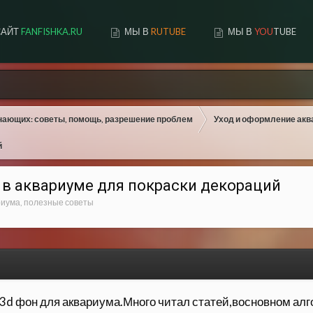
САЙТ
FANFISHKA.RU
МЫ В
RUTUBE
МЫ В
YOU
TUBE
нающих: советы, помощь, разрешение проблем
Уход и оформление акв
й
 в аквариуме для покраски декораций
риума, полезные советы
3d фон для аквариума.Много читал статей,восновном алго