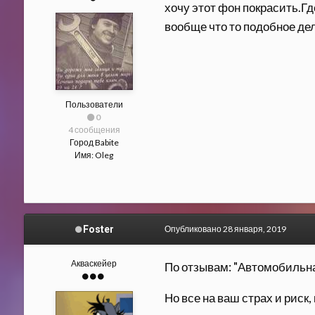
хочу этот фон покрасить.Гд
вообще что то подобное де
Пользователи
0
4 сообщения
Город
Babite
Имя:
Oleg
Foster
Опубликовано
28 января, 2019
Акваскейер
По отзывам: "Автомобильна
Но все на ваш страх и риск, 