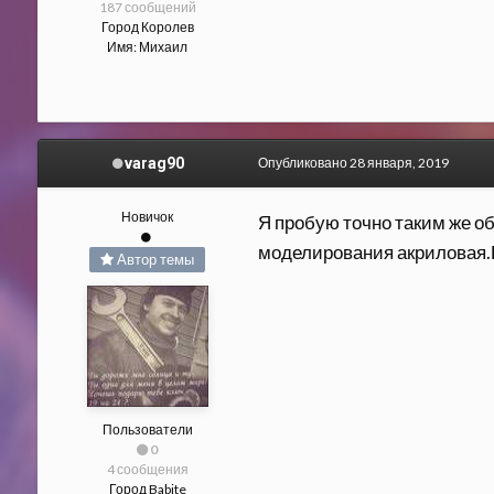
187 сообщений
Город
Королев
Имя:
Михаил
varag90
Опубликовано
28 января, 2019
Новичок
Я пробую точно таким же об
моделирования акриловая.К
Автор темы
Пользователи
0
4 сообщения
Город
Babite