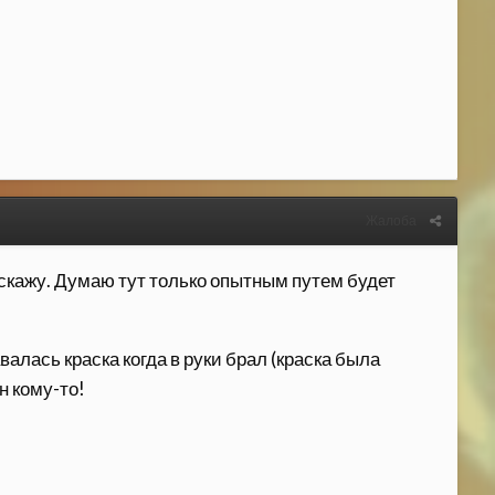
Жалоба
 скажу. Думаю тут только опытным путем будет
валась краска когда в руки брал (краска была
н кому-то!