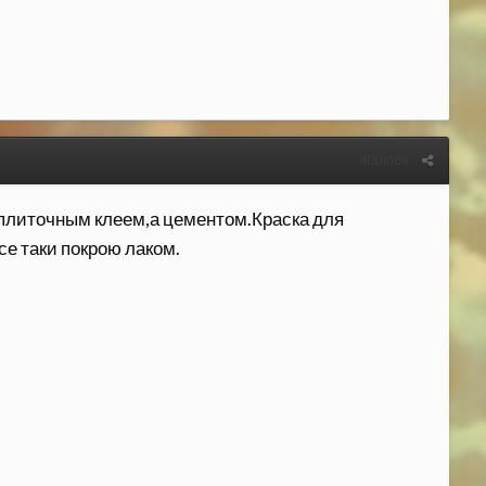
Жалоба
е плиточным клеем,а цементом.Краска для
е таки покрою лаком.