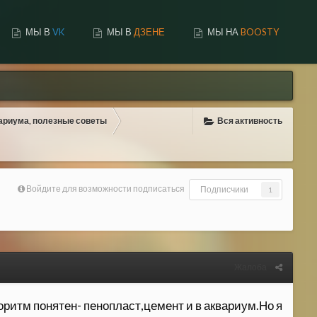
МЫ В
VK
МЫ В
ДЗЕНЕ
МЫ НА
BOOSTY
ФОРУМ
АКТИВНОСТЬ
ДОСКА ПОЧЕТА
ариума, полезные советы
Вся активность
Войдите для возможности подписаться
Подписчики
1
Жалоба
ритм понятен- пенопласт,цемент и в аквариум.Но я