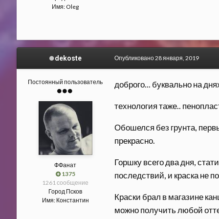
Имя:
Oleg
dekoste
Опубликовано
28 января, 2019
Постоянный пользователь
доброго... буквально на дн
технология таже.. пеноплас
Обошелся без грунта, первы
прекрасно.
Горшку всего два дня, стати
ФФанат
1375
последствий, и краска не по
1261 сообщение
Город
Псков
Краски брал в магазине ка
Имя:
Константин
можно получить любой отте