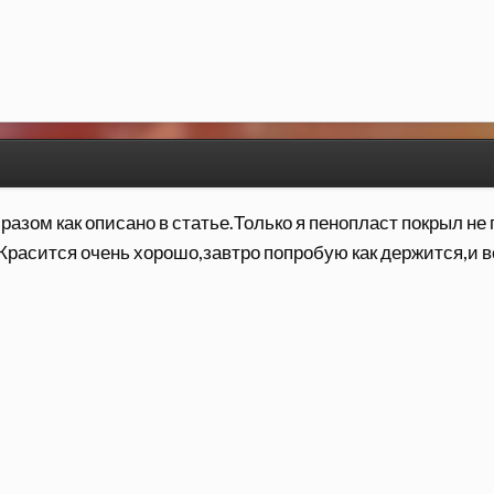
разом как описано в статье.Только я пенопласт покрыл н
расится очень хорошо,завтро попробую как держится,и вс