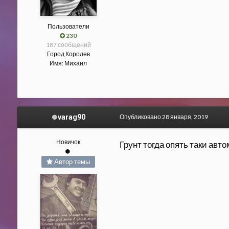
Пользователи
230
187 сообщений
Город
Королев
Имя:
Михаил
varag90
Опубликовано
28 января, 2019
Новичок
Грунт тогда опять таки ав
Автор темы