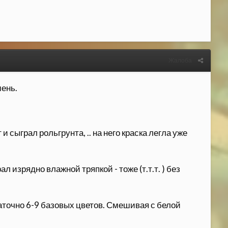
Жалоба
мень.
сыграл рольгрунта, .. на него краска легла уже
л изрядно влажной тряпкой - тоже (т.т.т. ) без
аточно 6-9 базовых цветов. Смешивая с белой