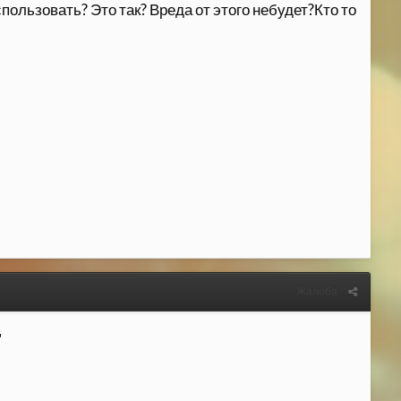
ользовать? Это так? Вреда от этого небудет?Кто то
Жалоба
"