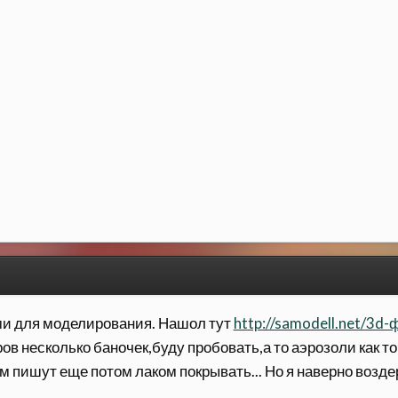
ми для моделирования. Нашол тут
http://samodell.net/3
ров несколько баночек,буду пробовать,а то аэрозоли как т
ам пишут еще потом лаком покрывать... Но я наверно возде