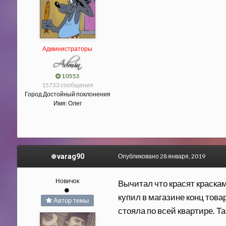
Администраторы
10553
15733 сообщения
Город
Достойный поклонения
Имя:
Олег
varag90
Опубликовано
28 января, 2019
Новичок
Вычитал что красят краска
купил в магазине конц това
Автор темы
стояла по всей квартире. Т