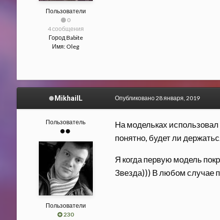
Пользователи
0
4 сообщения
Город
Babite
Имя:
Oleg
MikhailL
Опубликовано
28 января, 2019
Пользователь
На модельках использовал 
понятно, будет ли держаться
Я когда первую модель покра
Звезда))) В любом случае п
Пользователи
230