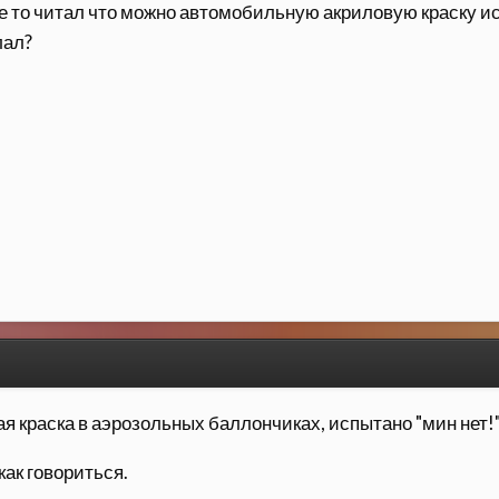
е то читал что можно автомобильную акриловую краску исп
лал?
я краска в аэрозольных баллончиках, испытано "мин нет!
как говориться.