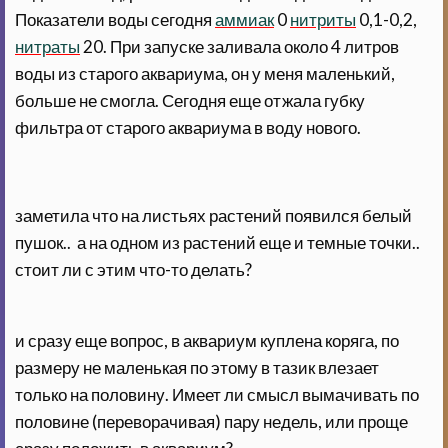
Показатели воды сегодня
аммиак
0
нитриты
0,1-0,2,
нитраты
20. При запуске заливала около 4 литров
воды из старого аквариума, он у меня маленький,
больше не смогла. Сегодня еще отжала губку
фильтра от старого аквариума в воду нового.
заметила что на листьях растений появился белый
пушок.. а на одном из растений еще и темные точки..
стоит ли с этим что-то делать?
и сразу еще вопрос, в аквариум куплена коряга, по
размеру не маленькая по этому в тазик влезает
только на половину. Имеет ли смысл вымачивать по
половине (переворачивая) пару недель, или проще