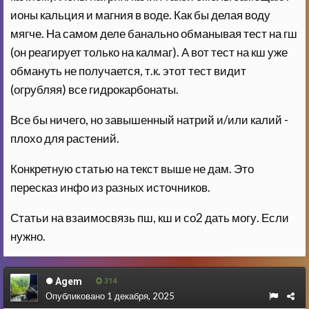
ионы кальция и магния в воде. Как бы делая воду
мягче. На самом деле банально обманывая тест на гш
(он реагирует только на калмаг). А вот тест на кш уже
обмануть не получается, т.к. этот тест видит
(огрубляя) все гидрокарбонаты.
Все бы ничего, но завышенный натрий и/или калий -
плохо для растений.
Конкретную статью на текст выше не дам. Это
пересказ инфо из разных источников.
Статьи на взаимосвязь пш, кш и со2 дать могу. Если
нужно.
Agem
314
Опубликовано
1 декабря, 2025