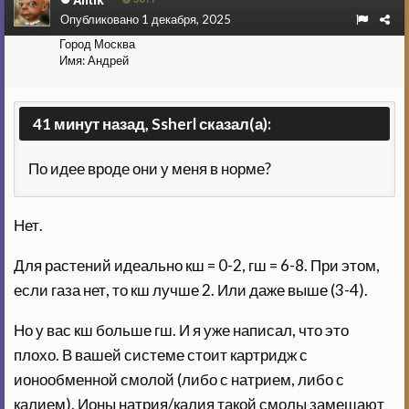
Antik
Опубликовано
1 декабря, 2025
Город
Москва
Имя:
Андрей
41 минут назад, Ssherl сказал(а):
По идее вроде они у меня в норме?
Нет.
Для растений идеально кш = 0-2, гш = 6-8. При этом,
если газа нет, то кш лучше 2. Или даже выше (3-4).
Но у вас кш больше гш. И я уже написал, что это
плохо. В вашей системе стоит картридж с
ионообменной смолой (либо с натрием, либо с
калием). Ионы натрия/калия такой смолы замещают