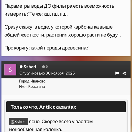
Параметры воды ДО фильтра есть возможность
измерить? Те же: кш, гш, пш.
Сразу скажу: в воде, у которой карбонатка выше
общей жесткости, растения хорошо расти не будут.
Про корягу: какой породы древесина?
Ssherl
0
Опубликовано
30 ноября, 2025
Город
Иваново
Имя:
Кристина
Только что, Antik сказал(а):
ясно. Скорее всего у вас там
@Ssherl
ионообменная колонка.