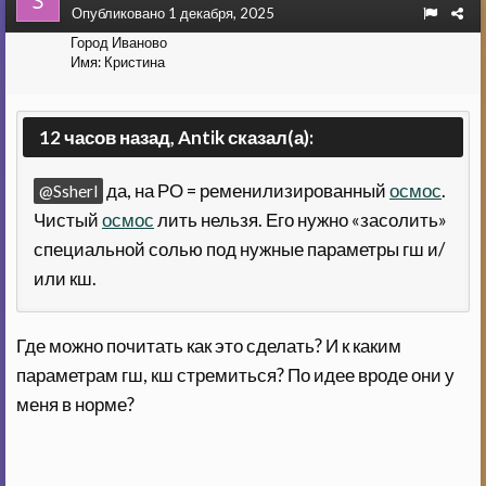
Опубликовано
1 декабря, 2025
Город
Иваново
Имя:
Кристина
12 часов назад, Antik сказал(а):
да, на РО = ременилизированный
осмос
.
@Ssherl
Чистый
осмос
лить нельзя. Его нужно «засолить»
специальной солью под нужные параметры гш и/
или кш.
Где можно почитать как это сделать? И к каким
параметрам гш, кш стремиться? По идее вроде они у
меня в норме?