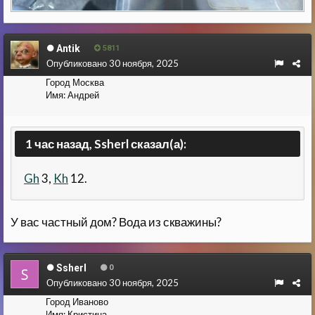
Antik
5811
Опубликовано
30 ноября, 2025
Город
Москва
Имя:
Андрей
1 час назад, Ssherl сказал(а):
Gh
3,
Kh
12.
У вас частный дом? Вода из скважины?
Ssherl
0
Опубликовано
30 ноября, 2025
Город
Иваново
Имя:
Кристина