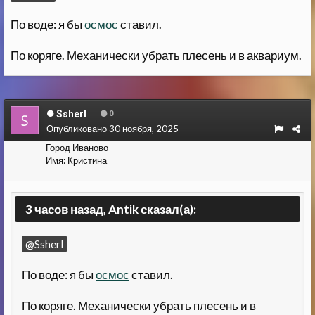
По воде: я бы
осмос
ставил.
По коряге. Механически убрать плесень и в аквариум.
Ssherl
0
Опубликовано
30 ноября, 2025
Город
Иваново
Имя:
Кристина
3 часов назад, Antik сказал(а):
@Ssherl
По воде: я бы
осмос
ставил.
По коряге. Механически убрать плесень и в