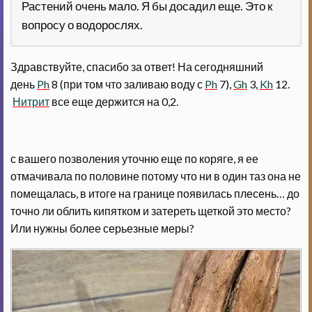
Растений очень мало. Я бы досадил еще. Это к
вопросу о водорослях.
Здравствуйте, спасибо за ответ! На сегодняшний
день
Ph
8 (при том что заливаю воду с
Ph
7),
Gh
3,
Kh
12.
Нитрит
все еще держится на 0,2.
с вашего позволения уточню еще по коряге, я ее
отмачивала по половине потому что ни в один таз она не
помещалась, в итоге на границе появилась плесень… до
точно ли облить кипятком и затереть щеткой это место?
Или нужны более серьезные меры?