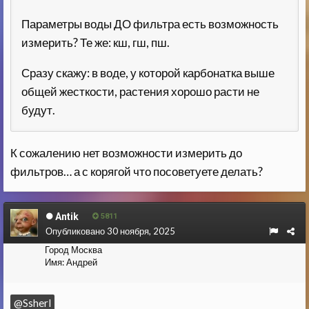
Параметры воды ДО фильтра есть возможность
измерить? Те же: кш, гш, пш.
Сразу скажу: в воде, у которой карбонатка выше
общей жесткости, растения хорошо расти не
будут.
К сожалению нет возможности измерить до
фильтров… а с корягой что посоветуете делать?
Antik
5811
Опубликовано
30 ноября, 2025
Город
Москва
Имя:
Андрей
@Ssherl