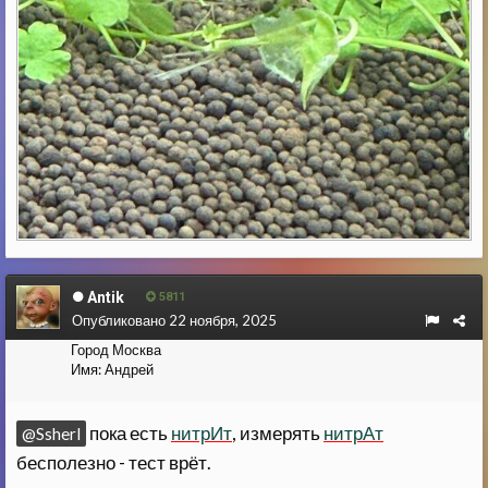
Antik
5811
Опубликовано
22 ноября, 2025
Город
Москва
Имя:
Андрей
пока есть
нитрИт
, измерять
нитрАт
@Ssherl
бесполезно - тест врёт.