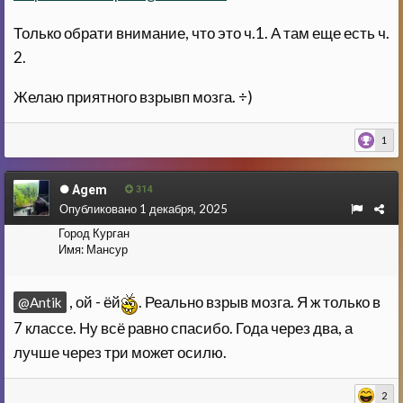
Только обрати внимание, что это ч.1. А там еще есть ч.
2.
Желаю приятного взрывп мозга. ÷)
1
Agem
314
Опубликовано
1 декабря, 2025
Город
Курган
Имя:
Мансур
, ой - ёй
. Реально взрыв мозга. Я ж только в
@Antik
7 классе. Ну всё равно спасибо. Года через два, а
лучше через три может осилю.
2