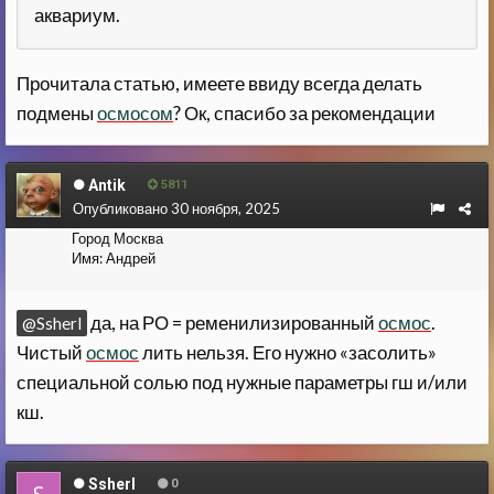
аквариум.
Прочитала статью, имеете ввиду всегда делать
подмены
осмосом
? Ок, спасибо за рекомендации
Antik
5811
Опубликовано
30 ноября, 2025
Город
Москва
Имя:
Андрей
да, на РО = ременилизированный
осмос
.
@Ssherl
Чистый
осмос
лить нельзя. Его нужно «засолить»
специальной солью под нужные параметры гш и/или
кш.
Ssherl
0