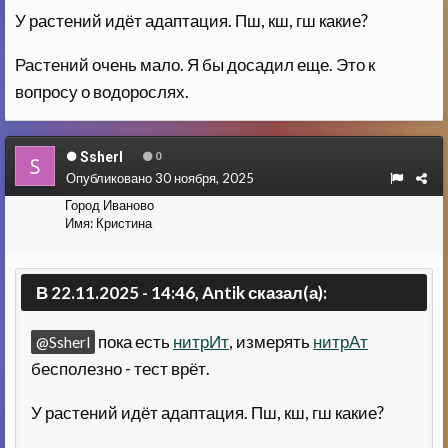
У растений идёт адаптация. Пш, кш, гш какие?
Растений очень мало. Я бы досадил еще. Это к
вопросу о водорослях.
Ssherl
0
Опубликовано
30 ноября, 2025
Город
Иваново
Имя:
Кристина
В 22.11.2025 - 14:46, Antik сказал(а):
пока есть
нитрИт
, измерять
нитрАт
@Ssherl
бесполезно - тест врёт.
У растений идёт адаптация. Пш, кш, гш какие?