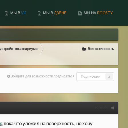
МЫ В
VK
МЫ В
ДЗЕНЕ
МЫ НА
BOOSTY
ФОРУМ
АКТИВНОСТЬ
ДОСКА ПОЧЕТА
бустройство аквариума
Вся активность
Войдите для возможности подписаться
Подписчики
2
Жалоба
к
, пока что уложил на поверхность, но хочу