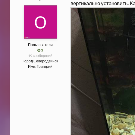
вертикально установить. К
Пользователи
3
19 сообщений
Город
Северодвинск
Имя:
Григорий