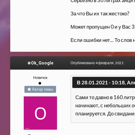
Серьёзно в 30 литрах анцит
За что Вы их так жестоко?
Может пропущен 0 и у Вас 
Если ошибки нет... То слов 
Ok_Google
Опубликовано
4 февраля, 2021
Новичок
В 28.01.2021 - 10:18, Ал
Автор темы
Сами то давно в 160 литр
начинают, с небольших о
планируется. До свидания!