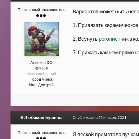
Постоянный пользователь
Вариантов может быть неск
1. Привязать керамическое
2. Всунуть
роголистник
в ко
3. Прижать камнем прямо н
Активист ФФ
9858
5848 сообщений
Город
Минск
Имя:
Дмитрий
Любимая Бусинка
Опубликовано
25 января, 2021
Постоянный пользователь
Я леской примотала пучками