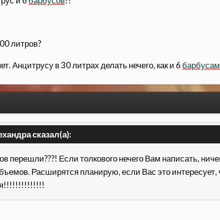
рус и 6
барбусов
?!
300 литров?
нет. Анцитрусу в 30 литрах делать нечего, как и 6
барбусам
ехандра сказал(а):
ов перешли???! Если толкового нечего Вам написать, ничего
бъемов. Расширятся планирую, если Вас это интересует, ч
!!!!!!!!!!!!!