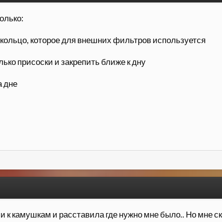
олько:
 кольцо, которое для внешних фильтров используется
лько присоски и закрепить ближе к дну
а дне
 к камушкам и расставила где нужно мне было.. Но мне ск