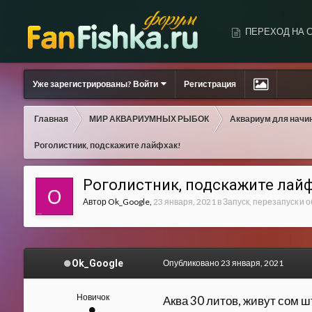
ПЕРЕХОД НА 
Уже зарегистрированы? Войти
Регистрация
Главная
МИР АКВАРИУМНЫХ РЫБОК
Аквариум для начи
Роголистник, подскажите лайфхак!
Роголистник, подскажите лайф
Автор
Ok_Google
,
23 января, 2021
в
Запуск, перезапуск и 
Ok_Google
Опубликовано
23 января, 2021
Новичок
Аква 30 литов, живут сом ш