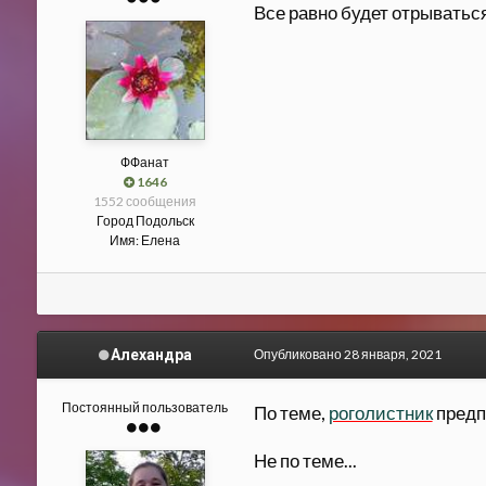
Все равно будет отрываться
ФФанат
1646
1552 сообщения
Город
Подольск
Имя:
Елена
Алехандра
Опубликовано
28 января, 2021
Постоянный пользователь
По теме,
роголистник
предпо
Не по теме...