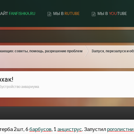
САЙТ
FANFISHKA.RU
МЫ В
RUTUBE
МЫ В
YOU
TUBE
нающих: советы, помощь, разрешение проблем
Запуск, перезапуск и о
хак!
обустройство аквариума
терба 2шт, 6
барбусов
, 1
анциструс
. Запустил
роголистни