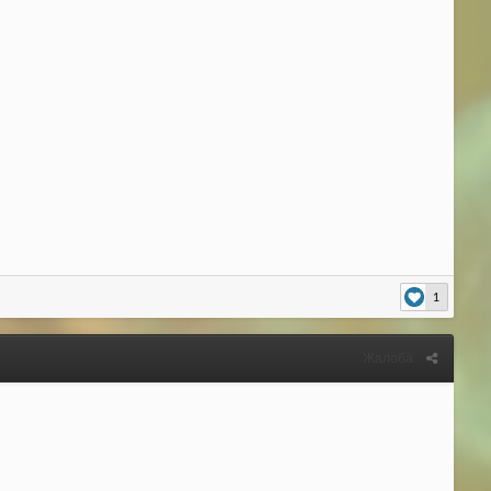
1
Жалоба