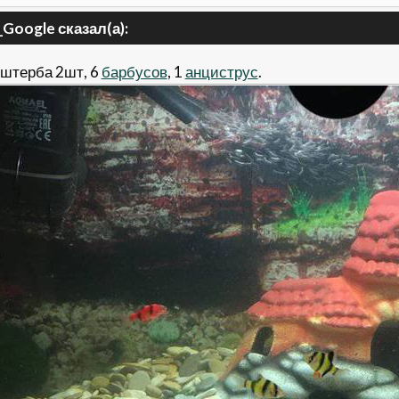
_Google сказал(а):
 штерба 2шт, 6
барбусов
, 1
анциструс
.