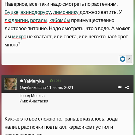
Наверное, все-таки надо смотреть по растениям.
Буцке
,
эхинодорусу
,
лимоннику
должно хватить. У
людвигии
,
роталы
,
кабомбы
преимущественно
листовое питание. Надо смотреть, что в воде. А может
им
микро
не хватает, или света, или чего-то наоборот
много?
2
YaMaryka
1961
Опубликовано
11 июля, 2021
Город
Москва
Имя:
Анастасия
Как же это все сложно то.. раньше казалось, воды
налил, растючки повтыкал, карасиков пустил и
наслаждаешься..