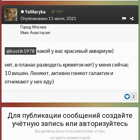
YaMaryka
1961
Опубликовано
11 июля, 2021
Город
Москва
Имя:
Анастасия
какой у вас красивый аквариум)
@kostik1978
нет, в планах разводить креветок нет) у меня сейчас
10 вишен. Линяют, активно гоняют галактик и
отнимают у них еду)
2
Для публикации сообщений создайте
учётную запись или авторизуйтесь
Вы должны быть пользователем, чтобы
оставить комментарий