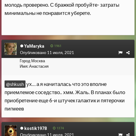
молодь проверено. С бражкой пробуйте- затраты
минимальны не понравится уберете.
YaMaryka
1961
Опубликовано
11 июля, 2021
Город
Москва
Имя:
Анастасия
ух… а я начиталась что это вполне
@shkush
приемлемое соседство.. хмм. Жаль. В планах было
приобретение еще 6-и штучек галактик и пятерочки
пигмеев
kostik1978
1374
Опубликовано
11 июля, 2021