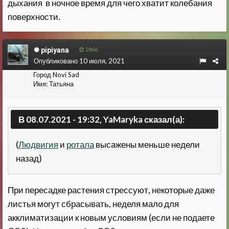
дыхания в ночное время для чего хватит колебания
поверхности.
pipiyana
2866
Опубликовано
10 июля, 2021
Город
Novi Sad
Имя:
Татьяна
В 08.07.2021 - 19:32, YaMaryka сказал(а):
(
Людвигия
и
ротала
высажены меньше недели
назад)
При пересадке растения стрессуют, некоторые даже
листья могут сбрасывать, неделя мало для
акклиматизации к новым условиям (если не подаете