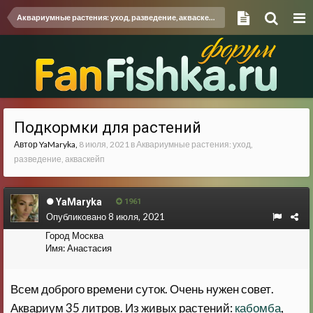
Аквариумные растения: уход, разведение, акваскейп
Подкормки для растений
Автор
YaMaryka
,
8 июля, 2021
в
Аквариумные растения: уход,
разведение, акваскейп
YaMaryka
1961
Опубликовано
8 июля, 2021
Город
Москва
Имя:
Анастасия
Всем доброго времени суток. Очень нужен совет.
Аквариум 35 литров. Из живых растений:
кабомба
,