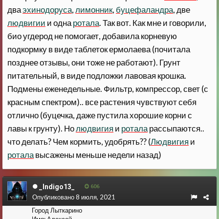
два
эхинодоруса
,
лимонник
,
буцефаландра
, две
людвигии
и одна
ротала
. Так вот. Как мне и говорили,
био угдерод не помогает, добавила корневую
подкормку в виде таблеток ермолаева (почитала
позднее отзывы, они тоже не работают). Грунт
питательный, в виде подложки лавовая крошка.
Подмены еженедельные. Фильтр, компрессор, свет (с
красным спектром).. все растения чувствуют себя
отлично (буцечка, даже пустила хорошие корни с
лавы к грунту). Но
людвигия
и
ротала
рассыпаются..
что делать? Чем кормить, удобрять?? (
Людвигия
и
ротала
высажены меньше недели назад)
_Indigo13_
606
Опубликовано
8 июля, 2021
Город
Лыткарино