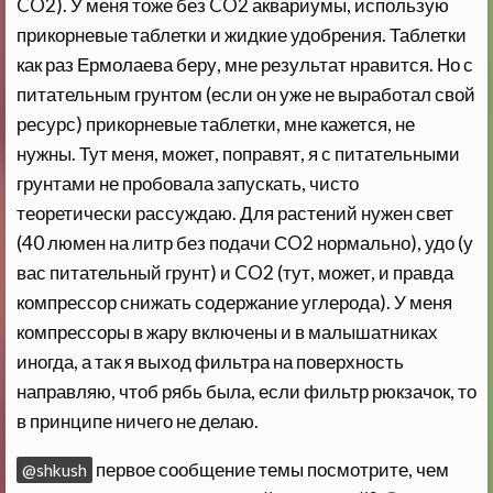
CO2). У меня тоже без CO2 аквариумы, использую
прикорневые таблетки и жидкие удобрения. Таблетки
как раз Ермолаева беру, мне результат нравится. Но с
питательным грунтом (если он уже не выработал свой
ресурс) прикорневые таблетки, мне кажется, не
нужны. Тут меня, может, поправят, я с питательными
грунтами не пробовала запускать, чисто
теоретически рассуждаю. Для растений нужен свет
(40 люмен на литр без подачи СO2 нормально), удо (у
вас питательный грунт) и CO2 (тут, может, и правда
компрессор снижать содержание углерода). У меня
компрессоры в жару включены и в малышатниках
иногда, а так я выход фильтра на поверхность
направляю, чтоб рябь была, если фильтр рюкзачок, то
в принципе ничего не делаю.
первое сообщение темы посмотрите, чем
@shkush