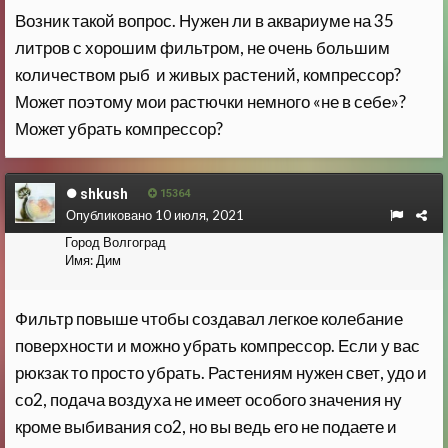
Возник такой вопрос. Нужен ли в аквариуме на 35
литров с хорошим фильтром, не очень большим
количеством рыб и живых растений, компрессор?
Может поэтому мои растючки немного «не в себе»?
Может убрать компрессор?
shkush
15364
Опубликовано
10 июля, 2021
Город
Волгоград
Имя:
Дим
Фильтр повыше чтобы создавал легкое колебание
поверхности и можно убрать компрессор. Если у вас
рюкзак то просто убрать. Растениям нужен свет, удо и
со2, подача воздуха не имеет особого значения ну
кроме выбивания со2, но вы ведь его не подаете и