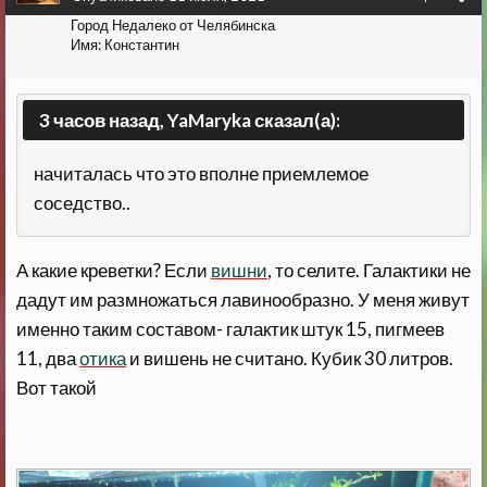
Город
Недалеко от Челябинска
Имя:
Константин
3 часов назад, YaMaryka сказал(а):
начиталась что это вполне приемлемое
соседство..
А какие креветки? Если
вишни
, то селите. Галактики не
дадут им размножаться лавинообразно. У меня живут
именно таким составом- галактик штук 15, пигмеев
11, два
отика
и вишень не считано. Кубик 30 литров.
Вот такой