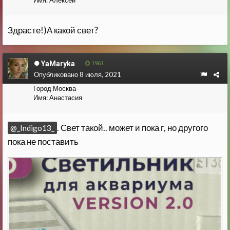
Имя:
Алексей
Здрасте!)А какой свет?
YaMaryka
1961
Опубликовано
8 июля, 2021
Город
Москва
Имя:
Анастасия
. Свет такой.. может и пока г, но другого
@_Indigo13_
пока не поставить