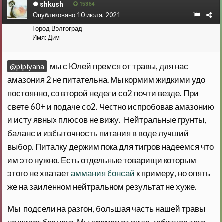
shkush
15364
Опубликовано
10 июля, 2021
Город
Волгоград
Имя:
Дим
мы с Юлей премся от травы, для нас
@pipiyana
амазония 2 не питательна. Мы кормим жидкими удо
постоянно, со второй недели со2 почти везде. При
свете 60+ и подаче со2. Честно испробовав амазонию
и исту явных плюсов не вижу. Нейтральные грунты,
баланс и избыточность питания в воде лучший
выбор. Питалку держим пока для тигров надеемся что
им это нужно. Есть отдельные товарищи которым
этого не хватает
аммания бонсай
к примеру, но опять
же на заиленном нейтральном результат не хуже.
Мы подсели на разгон, большая часть нашей травы
не живет без него. Мы премся от вида, габитуса того,