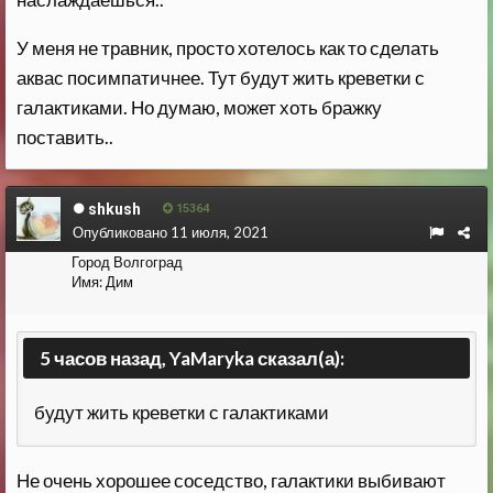
У меня не травник, просто хотелось как то сделать
аквас посимпатичнее. Тут будут жить креветки с
галактиками. Но думаю, может хоть бражку
поставить..
shkush
15364
Опубликовано
11 июля, 2021
Город
Волгоград
Имя:
Дим
5 часов назад, YaMaryka сказал(а):
будут жить креветки с галактиками
Не очень хорошее соседство, галактики выбивают