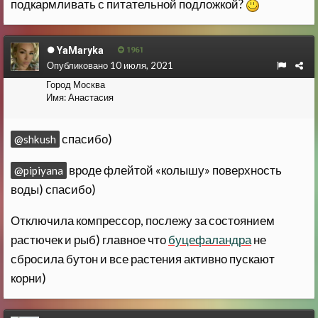
подкармливать с питательной подложкой?
YaMaryka
1961
Опубликовано
10 июля, 2021
Город
Москва
Имя:
Анастасия
спасибо)
@shkush
вроде флейтой «колышу» поверхность
@pipiyana
воды) спасибо)
Отключила компрессор, послежу за состоянием
растючек и рыб) главное что
буцефаландра
не
сбросила бутон и все растения активно пускают
корни)