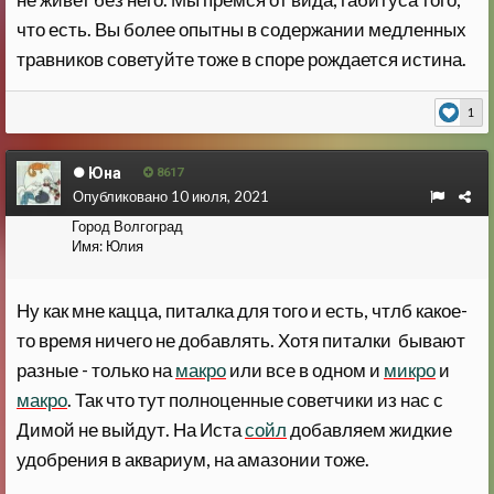
что есть. Вы более опытны в содержании медленных
травников советуйте тоже в споре рождается истина.
1
Юна
8617
Опубликовано
10 июля, 2021
Город
Волгоград
Имя:
Юлия
Ну как мне кацца, питалка для того и есть, чтлб какое-
то время ничего не добавлять. Хотя питалки бывают
разные - только на
макро
или все в одном и
микро
и
макро
. Так что тут полноценные советчики из нас с
Димой не выйдут. На Иста
сойл
добавляем жидкие
удобрения в аквариум, на амазонии тоже.