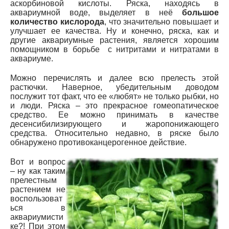
аскорбиновой кислоты. Ряска, находясь в
аквариумной воде, выделяет в неё
большое
количество кислорода
, что значительно повышает и
улучшает ее качества. Ну и конечно, ряска, как и
другие аквариумные растения, является хорошим
помощником в борьбе с нитритами и нитратами в
аквариуме.
Можно перечислять и далее всю прелесть этой
растючки. Наверное, убедительным доводом
послужит тот факт, что ее «любят» не только рыбки, но
и люди. Ряска – это прекрасное гомеопатическое
средство. Ее можно принимать в качестве
десенсибилизирующего и жаропонижающего
средства. Относительно недавно, в ряске было
обнаружено противоканцерогенное действие.
Вот и вопрос
– ну как таким
прелестным
растением не
воспользоват
ься в
аквариумисти
ке?! При этом