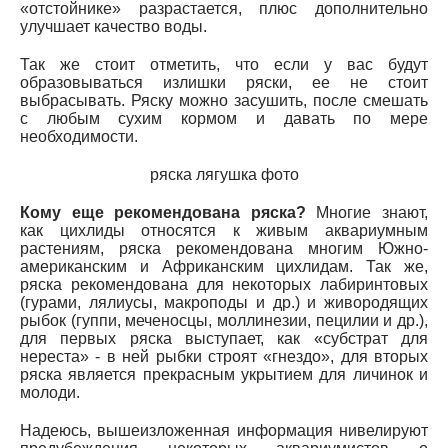
«отстойнике» разрастается, плюс дополнительно
улучшает качество воды.
Так же стоит отметить, что если у вас будут
образовываться излишки ряски, ее не стоит
выбрасывать. Ряску можно засушить, после смешать
с любым сухим кормом и давать по мере
необходимости.
ряска лягушка фото
Кому еще рекомендована ряска?
Многие знают,
как цихлиды относятся к живым аквариумным
растениям, ряска рекомендована многим Южно-
американским и Африканским цихлидам. Так же,
ряска рекомендована для некоторых лабиринтовых
(гурами, лялиусы, макроподы и др.) и живородящих
рыбок (гуппи, меченосцы, моллинезии, пецилии и др.),
для первых ряска выступает, как «субстрат для
нереста» - в ней рыбки строят «гнездо», для вторых
ряска является прекрасным укрытием для личинок и
молоди.
Надеюсь, вышеизложенная информация нивелируют