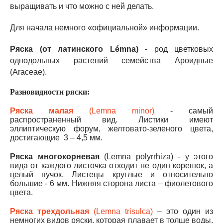
выращивать и что можно с ней делать.
Для начала немного «официальной» информации.
Ряска (от латинского Lémna)
- род цветковых
однодольных растений семейства Ароидные
(Araceae).
Разновидности ряски:
Ряска малая
(Lemna minor)
- самый
распространенный вид. Листики имеют
эллиптическую форум, желтовато-зеленого цвета,
достигающие 3 – 4,5 мм.
Ряска многокорневая
(Lemna polyrrhiza) - у этого
вида от каждого листочка отходит не один корешок, а
целый пучок. Листецы круглые и относительно
большие - 6 мм. Нижняя сторона листа – фиолетового
цвета.
Ряска трехдольная
(Lemna trisulca)
– это один из
немногих видов ряски, которая плавает в толще воды.