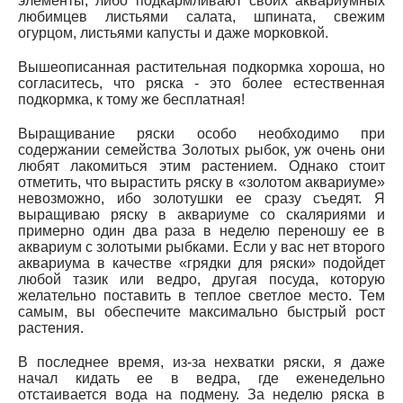
элементы, либо подкармливают своих аквариумных
любимцев листьями салата, шпината, свежим
огурцом, листьями капусты и даже морковкой.
Вышеописанная растительная подкормка хороша, но
согласитесь, что ряска - это более естественная
подкормка, к тому же бесплатная!
Выращивание ряски особо необходимо при
содержании семейства Золотых рыбок, уж очень они
любят лакомиться этим растением. Однако стоит
отметить, что вырастить ряску в «золотом аквариуме»
невозможно, ибо золотушки ее сразу съедят. Я
выращиваю ряску в аквариуме со скаляриями и
примерно один два раза в неделю переношу ее в
аквариум с золотыми рыбками. Если у вас нет второго
аквариума в качестве «грядки для ряски» подойдет
любой тазик или ведро, другая посуда, которую
желательно поставить в теплое светлое место. Тем
самым, вы обеспечите максимально быстрый рост
растения.
В последнее время, из-за нехватки ряски, я даже
начал кидать ее в ведра, где еженедельно
отстаивается вода на подмену. За неделю ряска в