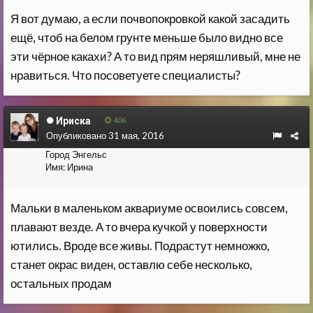
Я вот думаю, а если почвопокровкой какой засадить
ещё, чтоб на белом грунте меньше было видно все
эти чёрное какахи? А то вид прям неряшливый, мне не
нравиться. Что посоветуете специалисты?
Ириска
406
Опубликовано
31 мая, 2016
Город
Энгельс
Имя:
Ирина
Мальки в маленьком аквариуме освоились совсем,
плавают везде. А то вчера кучкой у поверхности
ютились. Вроде все живы. Подрастут немножко,
станет окрас виден, оставлю себе несколько,
остальных продам