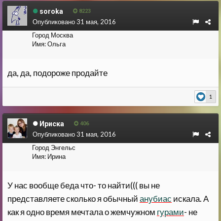
soroka
8223
Опубликовано
31 мая, 2016
Город
Москва
Имя:
Ольга
да, да, подороже продайте
1
Ириска
406
Опубликовано
31 мая, 2016
Город
Энгельс
Имя:
Ирина
У нас вообще беда что- то найти((( вы не
представляете сколько я обычный
анубиас
искала. А
как я одно время мечтала о жемчужном
гурами
- не