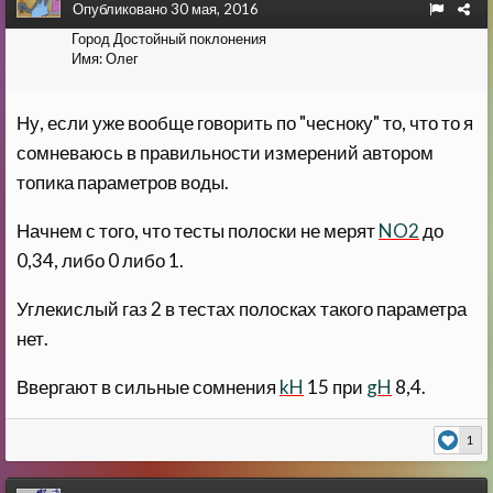
Опубликовано
30 мая, 2016
Город
Достойный поклонения
Имя:
Олег
Ну, если уже вообще говорить по "чесноку" то, что то я
сомневаюсь в правильности измерений автором
топика параметров воды.
Начнем с того, что тесты полоски не мерят
NO2
до
0,34, либо 0 либо 1.
Углекислый газ 2 в тестах полосках такого параметра
нет.
Ввергают в сильные сомнения
kH
15 при
gH
8,4.
1