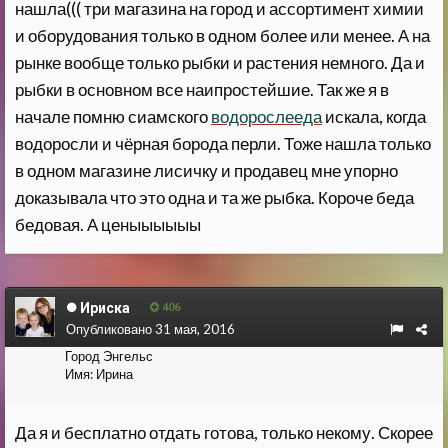
нашла((( три магазина на город и ассортимент химии
и оборудования только в одном более или менее. А на
рынке вообще только рыбки и растения немного. Да и
рыбки в основном все наипростейшие. Так же я в
начале помню сиамского
водорослееда
искала, когда
водоросли и чёрная борода перли. Тоже нашла только
в одном магазине лисичку и продавец мне упорно
доказывала что это одна и та же рыбка. Короче беда
бедовая. А ценыыыыыы
Ириска
406
Опубликовано
31 мая, 2016
Город
Энгельс
Имя:
Ирина
Да я и бесплатно отдать готова, только некому. Скорее