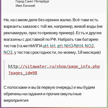
Город
Санкт-Петербург
Имя:
Евгений
Не, на самом деле без иронии жалко. Всё-таки есть
варианты заказов с той же, например, живой воды (не
рекламирую, просто привожу пример). Есть и другие
магазины с доставкой по РФ. Набрать там батарею
тестов (та же НИЛПА
pH
,
kH
,
gH
,
NH3
/
NH4
,
NO2
,
NO3
, у тестов срок годности, по-моему, 18 месяцев)
http
:
//vitawater.ru/shop/page_info.php
?pages_id=98
С полосками и вы (в первую очередь) и мы будем
обречены на гадания и прочие оккультные
мероприятия