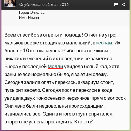
Опубликовано
31 мая, 2016
Город
Энгельс
Имя:
Ирина
Всем спасибо за ответы и помощь! Отчёт на утро:
мальков все же отсадила в маленький, к
неонам
. Их
больше 10 шт оказалось. Рыбы пока все живы,
никаких изменений в их поведении не заметила.
Вчера у последней
Молли
увидела белый кал, хотя
раньше все нормально было, я за этим слежу.
Сегодня залила опять перекись, аквариум стоит,
пузырит весело. Сегодня после перекиси в воде
увидела двух тонюсеньких червячков, прям с волосок.
Они явно были не довольны происходящим,
извивались все. Один в итоге в грунт спрятался,
второго не успела проследить. Кто это?