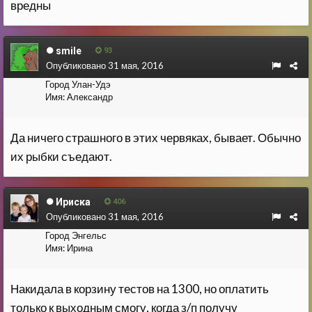
вредны
smile
93
Опубликовано
31 мая, 2016
Город
Улан-Удэ
Имя:
Александр
Да ничего страшного в этих червяках, бывает. Обычно
их рыбки съедают.
Ириска
406
Опубликовано
31 мая, 2016
Город
Энгельс
Имя:
Ирина
Накидала в корзину тестов на 1300, но оплатить
только к выходным смогу, когда з/п получу