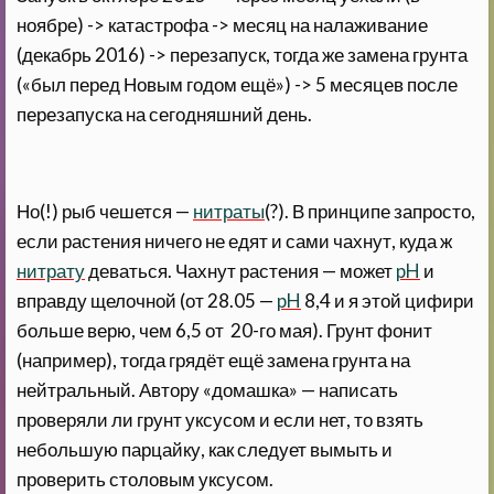
ноябре) -> катастрофа -> месяц на налаживание
(декабрь 2016) -> перезапуск, тогда же замена грунта
(«был перед Новым годом ещё») -> 5 месяцев после
перезапуска на сегодняшний день.
Но(!) рыб чешется —
нитраты
(?). В принципе запросто,
если растения ничего не едят и сами чахнут, куда ж
нитрату
деваться. Чахнут растения — может
pH
и
вправду щелочной (от 28.05 —
pH
8,4 и я этой цифири
больше верю, чем 6,5 от 20-го мая). Грунт фонит
(например), тогда грядёт ещё замена грунта на
нейтральный. Автору «домашка» — написать
проверяли ли грунт уксусом и если нет, то взять
небольшую парцайку, как следует вымыть и
проверить столовым уксусом.