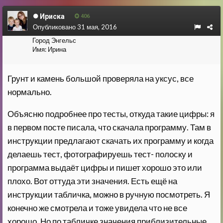
Ириска
406
Опубликовано
31 мая, 2016
Город
Энгельс
Имя:
Ирина
Грунт и камень большой проверяла на уксус, все
нормально.
Объясню подробнее про тесты, откуда такие цифры: я
в первом посте писала, что скачала программу. Там в
инструкции предлагают скачать их программу и когда
делаешь тест, фотографируешь тест- полоску и
программа выдаёт цифры и пишет хорошо это или
плохо. Вот оттуда эти значения. Есть ещё на
инструкции табличка, можно в ручную посмотреть. Я
конечно же смотрела и тоже увидела что не все
хорошо. Но по табличке значения приблизительные