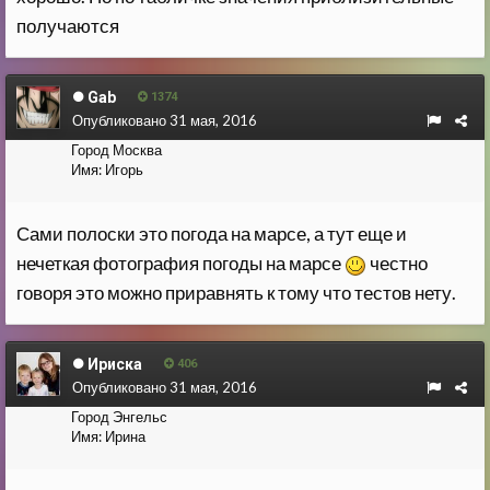
получаются
Gab
1374
Опубликовано
31 мая, 2016
Город
Москва
Имя:
Игорь
Сами полоски это погода на марсе, а тут еще и
нечеткая фотография погоды на марсе
честно
говоря это можно приравнять к тому что тестов нету.
Ириска
406
Опубликовано
31 мая, 2016
Город
Энгельс
Имя:
Ирина