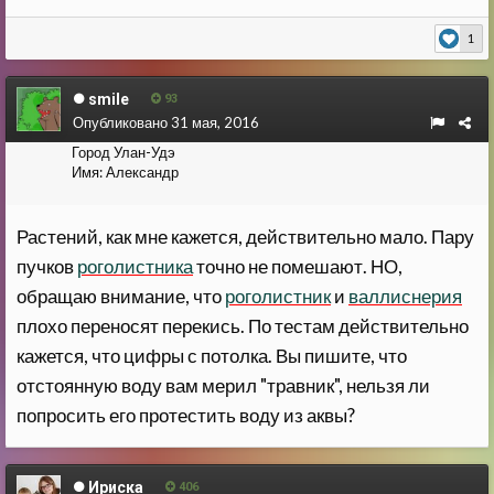
1
smile
93
Опубликовано
31 мая, 2016
Город
Улан-Удэ
Имя:
Александр
Растений, как мне кажется, действительно мало. Пару
пучков
роголистника
точно не помешают. НО,
обращаю внимание, что
роголистник
и
валлиснерия
плохо переносят перекись. По тестам действительно
кажется, что цифры с потолка. Вы пишите, что
отстоянную воду вам мерил "травник", нельзя ли
попросить его протестить воду из аквы?
Ириска
406