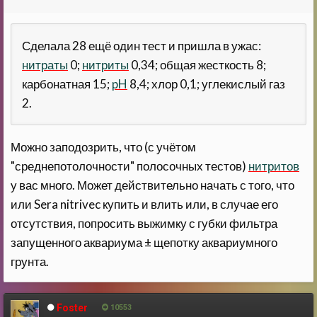
Сделала 28 ещё один тест и пришла в ужас:
нитраты
0;
нитриты
0,34; общая жесткость 8;
карбонатная 15;
pH
8,4; хлор 0,1; углекислый газ
2.
Можно заподозрить, что (с учётом
"среднепотолочности" полосочных тестов)
нитритов
у вас много. Может действительно начать с того, что
или Sera nitrivec купить и влить или, в случае его
отсутствия, попросить выжимку с губки фильтра
запущенного аквариума ± щепотку аквариумного
грунта.
Foster
10553