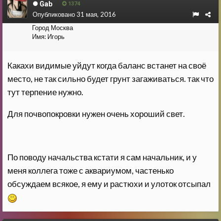
Gab
1374
Опубликовано
31 мая, 2016
Город
Москва
Имя:
Игорь
Какахи видимые уйдут когда баланс встанет на своё
место, не так сильно будет грунт загаживаться. так что
тут терпение нужно.
Для почвопокровки нужен очень хороший свет.
По поводу начальства кстати я сам начальник, и у
меня коллега тоже с аквариумом, частенько
обсуждаем всякое, я ему и растюхи и улоток отсыпал