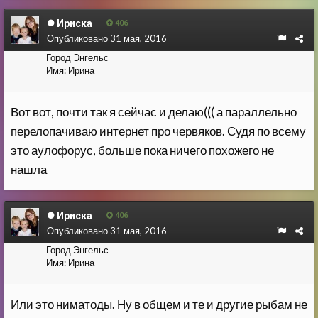
Ириска
406
Опубликовано
31 мая, 2016
Город
Энгельс
Имя:
Ирина
Вот вот, почти так я сейчас и делаю((( а параллельно
перелопачиваю интернет про червяков. Судя по всему
это аулофорус, больше пока ничего похожего не
нашла
Ириска
406
Опубликовано
31 мая, 2016
Город
Энгельс
Имя:
Ирина
Или это ниматоды. Ну в общем и те и другие рыбам не