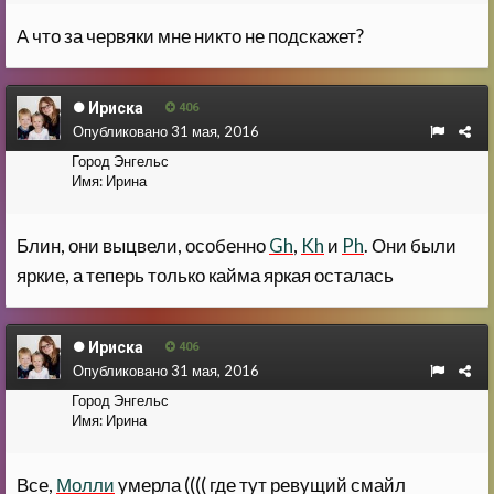
А что за червяки мне никто не подскажет?
Ириска
406
Опубликовано
31 мая, 2016
Город
Энгельс
Имя:
Ирина
Блин, они выцвели, особенно
Gh
,
Kh
и
Ph
. Они были
яркие, а теперь только кайма яркая осталась
Ириска
406
Опубликовано
31 мая, 2016
Город
Энгельс
Имя:
Ирина
Все,
Молли
умерла (((( где тут ревущий смайл