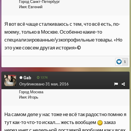
Город
Санкт-Петербург
Имя:
Евгений
Я вот всё чаще сталкиваюсь с тем, что всё есть, по-
моему, только в Москве. Особенно какие-то
специализированные/узкопрофильные товары. «Но
это уже совсем другая история»©
1
Gab
1374
Опубликовано
31 мая, 2016
Город
Москва
Имя:
Игорь
На самом деле у нас тоже не всё так радостно помню я
тут как-то что-то искал.... жесть вообщем
заказ
через инет с недельной доставкой вообщем как у всех