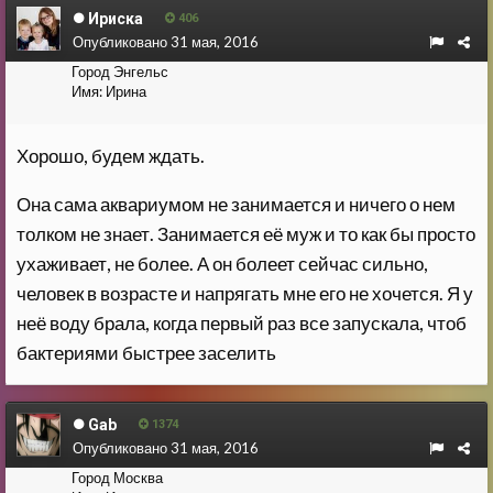
Ириска
406
Опубликовано
31 мая, 2016
Город
Энгельс
Имя:
Ирина
Хорошо, будем ждать.
Она сама аквариумом не занимается и ничего о нем
толком не знает. Занимается её муж и то как бы просто
ухаживает, не более. А он болеет сейчас сильно,
человек в возрасте и напрягать мне его не хочется. Я у
неё воду брала, когда первый раз все запускала, чтоб
бактериями быстрее заселить
Gab
1374
Опубликовано
31 мая, 2016
Город
Москва