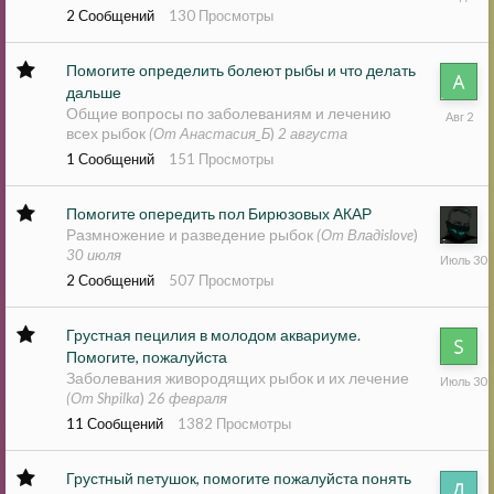
в
2
Сообщений
130
Просмотры
19:38
Помогите определить болеют рыбы и что делать
дальше
2
Общие вопросы по заболеваниям и лечению
августа
всех рыбок
(От Анастасия_Б
)
2 августа
1
Сообщений
151
Просмотры
Помогите опередить пол Бирюзовых АКАР
Размножение и разведение рыбок
(От Владislove
)
30
30 июля
июля
2
Сообщений
507
Просмотры
Грустная пецилия в молодом аквариуме.
Помогите, пожалуйста
30
Заболевания живородящих рыбок и их лечение
июля
(От Shpilka
)
26 февраля
11
Сообщений
1382
Просмотры
Грустный петушок, помогите пожалуйста понять