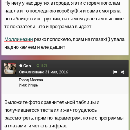
Ну нету у нас других в городе, я эти с горем пополам
нашла и то последнюю коробку((( я и сама смотрела
по таблице в инструкции, на самом деле там высокие
те показатели, что и программа выдаёт
Моллинезии
резко поплохело, прям на глазах((( упала
на дно камнем и еле дышит
Gab
1374
Опубликовано
31 мая, 2016
Город
Москва
Имя:
Игорь
Выложите фото сравнительной таблицы и
получившегося теста или же что удалось
рассмотреть. прям по параметрам, но не с программы
а глазами. и четко в цифрах.