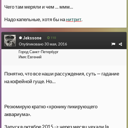
Чего там меряли и чем ... ммм...
Надо капельные, хотя бы на
нитрит
.
Jekssone
110
Опубликовано
30 мая, 2016
Город
Санкт-Петербург
Имя:
Евгений
Понятно, что все наши рассуждения, суть — гадание
на кофейной гуще. Но…
Резюмирую кратко «хронику пикирующего
аквариума».
Запуск в октябре 2015 -> через месяц уехали (в