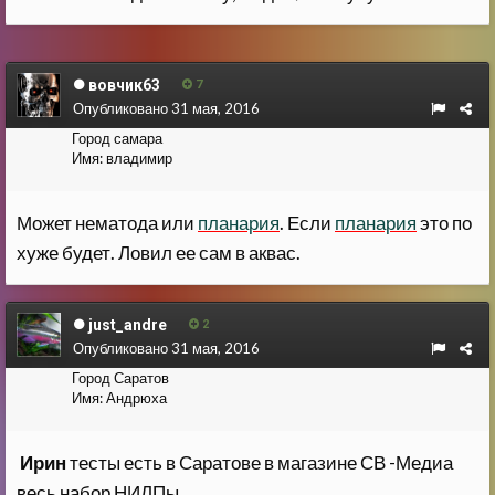
вовчик63
7
Опубликовано
31 мая, 2016
Город
самара
Имя:
владимир
Может нематода или
планария
. Если
планария
это по
хуже будет. Ловил ее сам в аквас.
just_andre
2
Опубликовано
31 мая, 2016
Город
Саратов
Имя:
Андрюха
Ирин
тесты есть в Саратове в магазине СВ -Медиа
весь набор НИЛПы