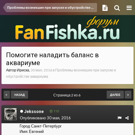
Проблемы возникшие при запуске и обустройстве аквариума
Помогите наладить баланс в
аквариуме
Автор
Ириска
,
30 мая, 2016
в
Проблемы возникшие при запуске и
обустройстве аквариума
НАЗАД
Страница 2 из 6
ДАЛЕЕ
Jekssone
110
Опубликовано
30 мая, 2016
Город
Санкт-Петербург
Имя:
Евгений