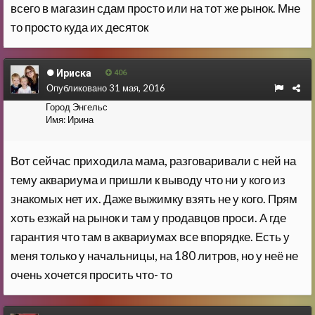
всего в магазин сдам просто или на тот же рынок. Мне
то просто куда их десяток
Ириска
406
Опубликовано
31 мая, 2016
Город
Энгельс
Имя:
Ирина
Вот сейчас приходила мама, разговаривали с ней на
тему аквариума и пришли к выводу что ни у кого из
знакомых нет их. Даже выжимку взять не у кого. Прям
хоть езжай на рынок и там у продавцов проси. А где
гарантия что там в аквариумах все впорядке. Есть у
меня только у начальницы, на 180 литров, но у неё не
очень хочется просить что- то