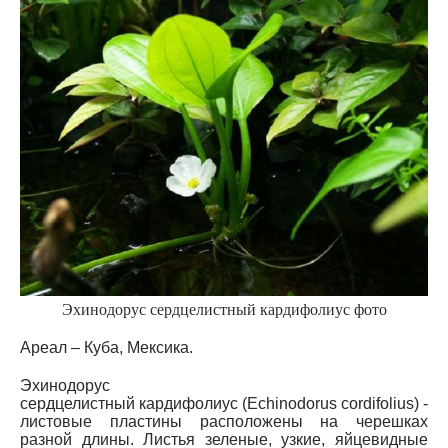
Эхинодорус сердцелистный кардифолиус фото
Ареал – Куба, Мексика.
Эхинодорус
сердцелистный кардифолиус (Echinodorus cordifolius) -
листовые пластины расположены на черешках
разной длины. Листья зеленые, узкие, яйцевидные