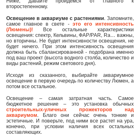
Ниже, давайте пройдемся от главного к
второстепенному.
Освещение в аквариуме с растениями
. Запомните,
самое главное в свете -
это его интенсивность
(Люмены)!
Все остальные характеристики
освещения: спектр, Кельвины, ФАР/PAR, Ra… важны,
но вторичны. Не будет интенсивности освещения, не
будет ничего. При этом интенсивность освещения
должна быть сбалансированной - подобрана именно
под ваш проект (высота водного столба, количество и
виды растений, режим светового дня).
Исходя из сказанного, выбирайте аквариумное
освещение в первую очередь по количеству Люмен, а
потом все остальное.
Освещение – самая затратная часть. Самое
бюджетное решение – это установка обычных
строительных-уличных прожекторов над
аквариумом
. Благо они сейчас очень тонкие и
эстетичные. И поверьте, под ними все растет на ура,
конечно, при условии наличия всех остальных
составляющих.