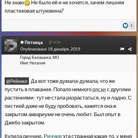
Не знаю
Не было её и не хочется, зачем лишняя
пластиковая штуковина?
1
Пятница
4328
Опубликовано
18 декабря, 2019
Город
Балашиха, МО
Имя:
Наталия
Да вот тоже думала-думала, что же
@Рейнике
пустить в плавание. Попало немного
ряски
с другими
растениями- тут не стала разрастаться, ну и ладно. С
пистией даже не буду пробовать, кажется она в
закрытом аквариуме не очень любит. Был опыт в
Джебо закрытом.
Купила риччию.
Риччия
эта странная какая-то, у меня