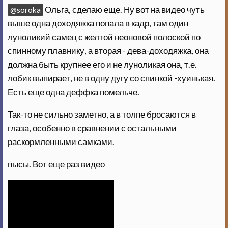
Ольга, сделаю еще. Ну вот на видео чуть
@soroka
выше одна доходяжка попала в кадр, там один
луноликий самец с желтой неоновой полоской по
спинному плавнику, а вторая - дева-доходяжка, она
должна быть крупнее его и не луноликая она, т.е.
лобик выпирает, не в одну дугу со спинкой -хуинькая.
Есть еще одна деффка помельче.
Так-то не сильно заметно, а в толпе бросаются в
глаза, особенно в сравнении с остальными
раскормленными самками.
пысы. Вот еще раз видео