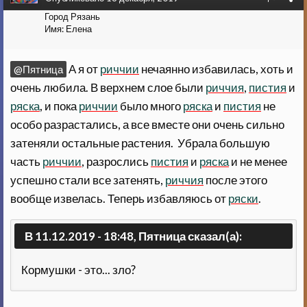
Город
Рязань
Имя:
Елена
А я от
риччии
нечаянно избавилась, хоть и
@Пятница
очень любила. В верхнем слое были
риччия
,
пистия
и
ряска
, и пока
риччии
было много
ряска
и
пистия
не
особо разрастались, а все вместе они очень сильно
затеняли остальные растения. Убрала большую
часть
риччии
, разрослись
пистия
и
ряска
и не менее
успешно стали все затенять,
риччия
после этого
вообще извелась. Теперь избавляюсь от
ряски
.
В 11.12.2019 - 18:48, Пятница сказал(а):
Кормушки - это... зло?