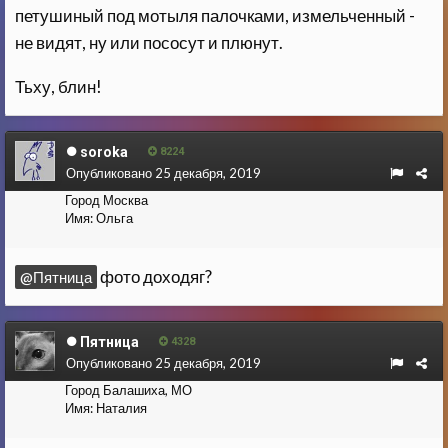
петушиный под мотыля палочками, измельченный -
не видят, ну или пососут и плюнут.
Тьху, блин!
soroka
8224
Опубликовано
25 декабря, 2019
Город
Москва
Имя:
Ольга
фото доходяг?
@Пятница
Пятница
4328
Опубликовано
25 декабря, 2019
Город
Балашиха, МО
Имя:
Наталия