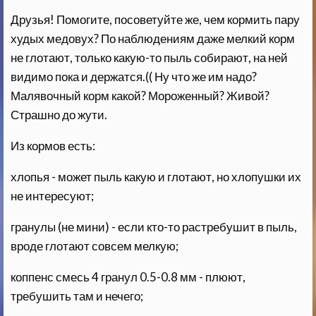
Друзья! Помогите, посоветуйте же, чем кормить пару
худых медовух? По наблюдениям даже мелкий корм
не глотают, только какую-то пыль собирают, на ней
видимо пока и держатся.(( Ну что же им надо?
Малявочный корм какой? Мороженный? Живой?
Страшно до жути.
Из кормов есть:
хлопья - может пыль какую и глотают, но хлопушки их
не интересуют;
гранулы (не мини) - если кто-то растребушит в пыль,
вроде глотают совсем мелкую;
коппенс смесь 4 гранул
0.5-0.8 мм - плюют,
требушить там и нечего;