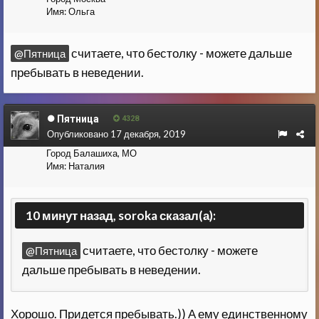
Имя:
Ольга
считаете, что бестолку - можете дальше
@Пятница
пребывать в неведении.
Пятница
4328
Опубликовано
17 декабря, 2019
Город
Балашиха, МО
Имя:
Наталия
10 минут назад, soroka сказал(а):
считаете, что бестолку - можете
@Пятница
дальше пребывать в неведении.
Хорошо. Придется пребывать.)) А ему единственному