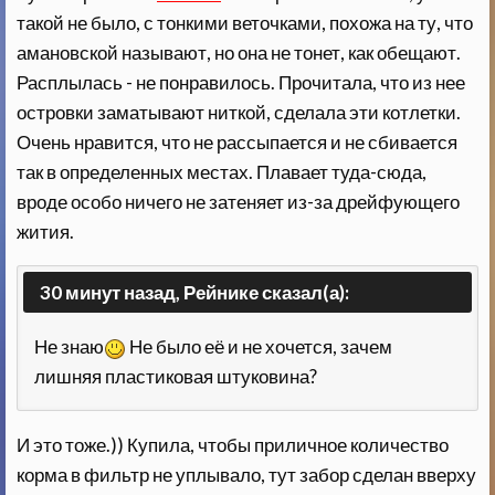
такой не было, с тонкими веточками, похожа на ту, что
амановской называют, но она не тонет, как обещают.
Расплылась - не понравилось. Прочитала, что из нее
островки заматывают ниткой, сделала эти котлетки.
Очень нравится, что не рассыпается и не сбивается
так в определенных местах. Плавает туда-сюда,
вроде особо ничего не затеняет из-за дрейфующего
жития.
30 минут назад, Рейнике сказал(а):
Не знаю
Не было её и не хочется, зачем
лишняя пластиковая штуковина?
И это тоже.)) Купила, чтобы приличное количество
корма в фильтр не уплывало, тут забор сделан вверху