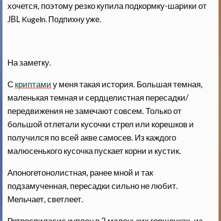
хочется, поэтому резко купила подкормку-шарики от
JBL
Kugeln. Подпихну уже.
На заметку.
С
криптами
у меня такая история. Большая темная,
маленькая темная и сердцелистная пересадки/
передвижения не замечают совсем. Только от
большой отлетали кусочки стрел или корешков и
получился по всей акве самосев. Из каждого
малюсенького кусочка пускает корни и кустик.
Апоногетонолистная, ранее мной и так
подзамученная, пересадки сильно не любит.
Мельчает, светлеет.
Ретроспиласис куплен в 2 маленьких горшочках, из