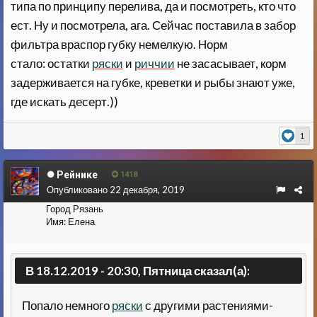
типа по принципу перелива, да и посмотреть, кто что
ест. Ну и посмотрела, ага. Сейчас поставила в забор
фильтра враспор губку немелкую. Норм
стало: остатки
ряски
и
риччии
не засасывает, корм
задерживается на губке, креветки и рыбы знают уже,
где искать десерт.))
1
Рейнике
1418
Опубликовано
22 декабря, 2019
Город
Рязань
Имя:
Елена
В 18.12.2019 - 20:30, Пятница сказал(а):
Попало немного
ряски
с другими растениями-