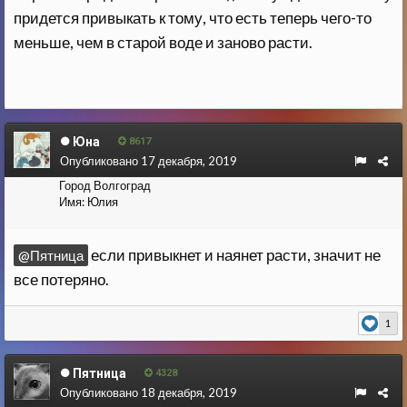
придется привыкать к тому, что есть теперь чего-то
меньше, чем в старой воде и заново расти.
Юна
8617
Опубликовано
17 декабря, 2019
Город
Волгоград
Имя:
Юлия
если привыкнет и наянет расти, значит не
@Пятница
все потеряно.
1
Пятница
4328
Опубликовано
18 декабря, 2019