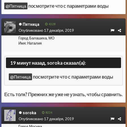
посмотрите что с параметрами воды
@Пятница
Пятница
4328
Опубликовано
17 декабря, 2019
Город
Балашиха, МО
Имя:
Наталия
19 минут назад, soroka сказал(а):
посмотрите что с параметрами воды
@Пятница
Есть толк? Прежних же уже не узнать, чтобы сравнить.
soroka
8224
Опубликовано
17 декабря, 2019
Город
Москва