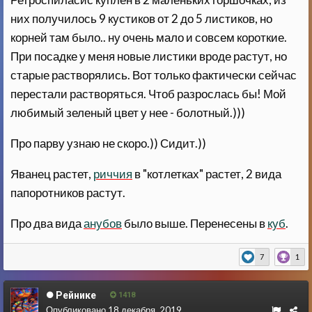
них получилось 9 кустиков от 2 до 5 листиков, но
корней там было.. ну очень мало и совсем короткие.
При посадке у меня новые листики вроде растут, но
старые растворялись. Вот только фактически сейчас
перестали растворяться. Чтоб разрослась бы! Мой
любимый зеленый цвет у нее - болотный.)))
Про парву узнаю не скоро.)) Сидит.))
Яванец растет,
риччия
в "котлетках" растет, 2 вида
папоротников растут.
Про два вида
анубов
было выше. Перенесены в
куб
.
7
1
Рейнике
1418
Опубликовано
18 декабря, 2019