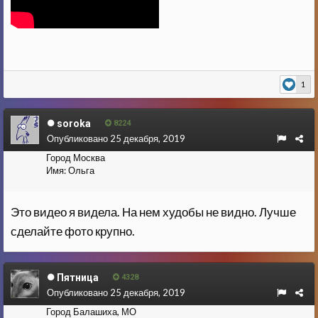
1
soroka
8224
Опубликовано
25 декабря, 2019
Город
Москва
Имя:
Ольга
Это видео я видела. На нем худобы не видно. Лучше
сделайте фото крупно.
Пятница
4328
Опубликовано
25 декабря, 2019
Город
Балашиха, МО