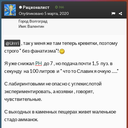
Рационалист
366
Опубликовано
5 марта, 2020
Город
Волгоград
Имя:
Валентин
, так у меня же там теперь креветки, поэтому
@Urrri
строго " без фанатизма"!
Я уже снижал
PH
до 7 , но подача почти 1,5 пуз. в
секунду на 100 литров и " что то Славик я очкую ....."
С лабиринтовыми не опасно с углекислотой
экспериментировать, а козявки , говорят,
чувствительные.
С выходных в каменных пещерах живет маленькое
стадо амманок.