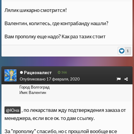
Лялик шикарно смотрится!
Валентин, колитесь, где контрабанду нашли?
Вам прополку еще надо? Как раз тазик стоит
1
Рационалист
366
Опубликовано
17 февраля, 2020
Город
Волгоград
Имя:
Валентин
, по лекарствам жду подтверждения заказа от
@Юна
менеджера, если все ок. то дам ссылку.
За "прополку" спасибо, но с прошлой вообще все