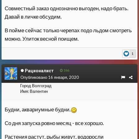
Совместный заказ однозначно выгоден, надо брать.
Давай в личке обсудим.
В пойме сейчас только черепах подо льдом смотреть
можно. Улиток весной поищем.
1
Рационалист
366
Опубликовано
16 января, 2020
Город
Волгоград
Имя:
Валентин
Будни, аквариумные будни.
Со дня запуска ровно месяц - все хорошо.
Растения растут, рыбы живут, водоросли