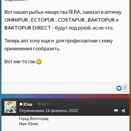
Вот нашел рыбьи лекарства SERA, заказал в аптечку
OMNIPUR
,
ECTOPUR
,
COSTAPUR
,
BAKTOPUR
и
BAKTOPUR DIRECT
- будут под рукой, если что.
Теперь вот хочу еще и для профилактики схему
применения сообразить.
Вот как-то так.
7
Юна
8617
Опубликовано
16 февраля, 2020
Город
Волгоград
Имя:
Юлия