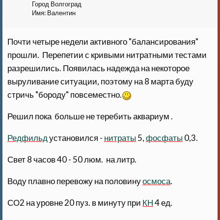
Город
Волгоград
Имя:
Валентин
Почти четыре недели активного "балансирования"
прошли. Перепетии с кривыми нитратными тестами
разрешились. Появилась надежда на некоторое
выруливание ситуации, поэтому на 8 марта буду
стричь "бороду" повсеместно.
Решил пока больше не теребить аквариум .
Редфильд
установился -
нитраты
5,
фосфаты
0,3.
Свет 8 часов 40 - 50 люм. на литр.
Воду плавно перевожу на половину
осмоса
.
СО2 на уровне 20 пуз. в минуту при
КН
4 ед.