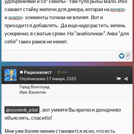
удобрениями и со² скейпы - там тупо рыбы мало. Ибо
сажают стайку мелочи для декора, которая на
микро
-
и
макро
- элементы толком не влияет. Вот и
приходится добавлять. Да еще надо растить зелень
ускоренно, в сжатые сроки. На "анаболиках". Аква "для
себя" таких рамок не имеет.
7
Рационалист
366
Опубликовано
17 января, 2020
Город
Волгоград
Имя:
Валентин
, вот умеете Вы кратко и доходчиво
@sovetnik_pilat
объяснять, спасибо!
Мне уже более-менее становится ясно, что есть