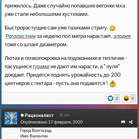
прижилось. Даже случайно попавшие веточки мха
уже стали небольшими кустиками.
Быстрорастущие сам уже тазиками стригу.
Роголистник
за неделю пол метра нарастает,
элодея
тоже со шланг диаметром.
Лютик и почвопокровка на подоконнике в тепличке -
пасущиеся
гурами
не дают им нарасти, а " пуля"
доедает. Придется поднять урожайность до 200
центнеров с гектара - пусть они подавятся !
2
3
Рационалист
366
Опубликовано
17 февраля, 2020
Город
Волгоград
Имя:
Валентин