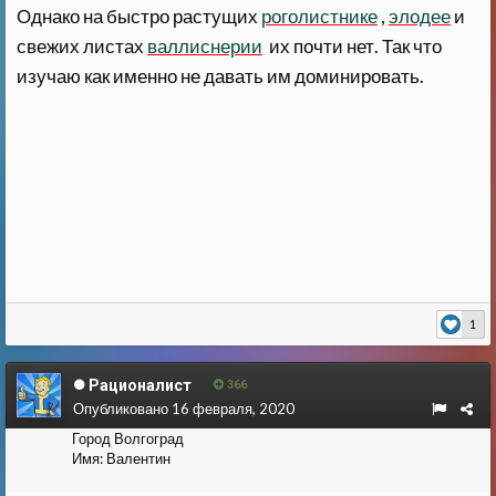
Однако на быстро растущих
роголистнике
,
элодее
и
свежих листах
валлиснерии
их почти нет. Так что
изучаю как именно не давать им доминировать.
1
Рационалист
366
Опубликовано
16 февраля, 2020
Город
Волгоград
Имя:
Валентин