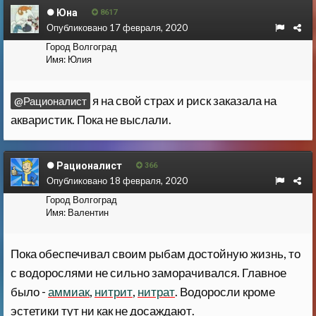
Юна
8617
Опубликовано
17 февраля, 2020
Город
Волгоград
Имя:
Юлия
я на свой страх и риск заказала на
@Рационалист
акваристик. Пока не выслали.
Рационалист
366
Опубликовано
18 февраля, 2020
Город
Волгоград
Имя:
Валентин
Пока обеспечивал своим рыбам достойную жизнь, то
с водорослями не сильно заморачивался. Главное
было -
аммиак
,
нитрит
,
нитрат
. Водоросли кроме
эстетики тут ни как не досаждают.