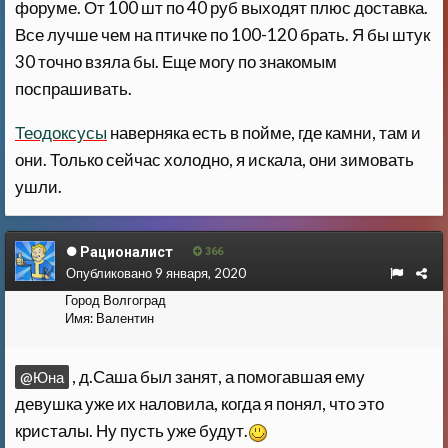
форуме. От 100 шт по 40 руб выходят плюс доставка.
Все лучше чем на птичке по 100-120 брать. Я бы штук
30 точно взяла бы. Еще могу по знакомым
поспрашивать.
Теодоксусы
наверняка есть в пойме, где камни, там и
они. Только сейчас холодно, я искала, они зимовать
ушли.
Рационалист
366
Опубликовано
9 января, 2020
Город
Волгоград
Имя:
Валентин
, д.Саша был занят, а помогавшая ему
@Юна
девушка уже их наловила, когда я понял, что это
кристалы. Ну пусть уже будут.