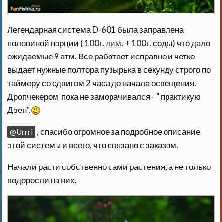
Легендарная система D-601 была заправлена
половиной порции ( 100г.
лим
. + 100г. соды) что дало
ожидаемые 9 атм. Все работает исправно и четко
выдает нужные полтора пузырька в секунду строго по
таймеру со сдвигом 2 часа до начала освещения.
Дропчекером пока не заморачивался - " практикую
Дзен".
, спасибо огромное за подробное описание
@Urrri
этой системы и всего, что связано с заказом.
Начали расти собственно сами растения, а не только
водоросли на них.