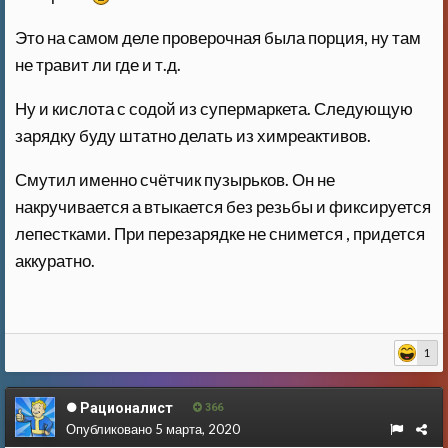
Это на самом деле проверочная была порция, ну там
не травит ли где и т.д.
Ну и кислота с содой из супермаркета. Следующую
зарядку буду штатно делать из химреактивов.
Смутил именно счётчик пузырьков. Он не
накручивается а втыкается без резьбы и фиксируется
лепестками. При перезарядке не снимется , придется
аккуратно.
1
Рационалист
366
Опубликовано
5 марта, 2020