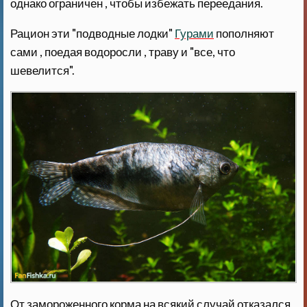
однако ограничен , чтобы избежать переедания.
Рацион эти "подводные лодки"
Гурами
пополняют
сами , поедая водоросли , траву и "все, что
шевелится".
От замороженного корма на всякий случай отказался