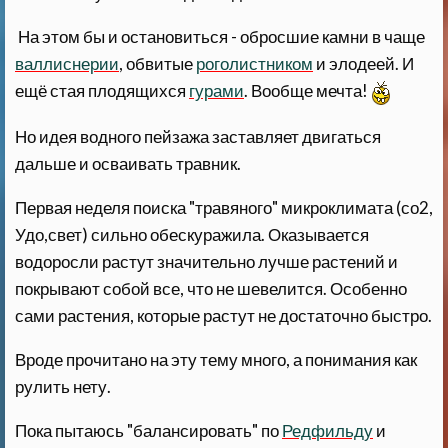
На этом бы и остановиться - обросшие камни в чаще
валлиснерии
, обвитые
роголистником
и элодеей. И
ещё стая плодящихся
гурами
. Вообще мечта!
Но идея водного пейзажа заставляет двигаться
дальше и осваивать травник.
Первая неделя поиска "травяного" микроклимата (со2,
Удо,свет) сильно обескуражила. Оказывается
водоросли растут значительно лучше растений и
покрывают собой все, что не шевелится. Особенно
сами растения, которые растут не достаточно быстро.
Вроде прочитано на эту тему много, а понимания как
рулить нету.
Пока пытаюсь "балансировать" по
Редфильду
и