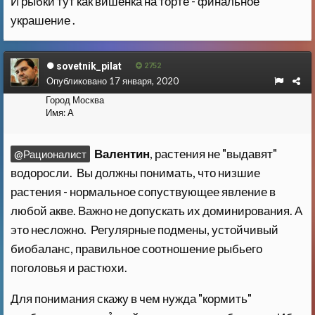
И рыбки тут как вишенка на торте - финальное
украшение .
sovetnik_pilat
2752
Опубликовано
17 января, 2020
Город
Москва
Имя:
А
Валентин
, растения не "выдавят"
@Рационалист
водоросли. Вы должны понимать, что низшие
растения - нормальное сопуствующее явление в
любой акве. Важно не допускать их доминирования. А
это несложно. Регулярные подмены, устойчивый
биобаланс, правильное соотношение рыбьего
поголовья и растюхи.
Для понимания скажу в чем нужда "кормить"