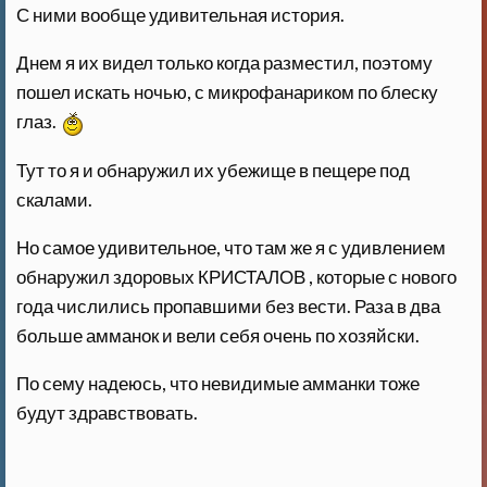
С ними вообще удивительная история.
Днем я их видел только когда разместил, поэтому
пошел искать ночью, с микрофанариком по блеску
глаз.
Тут то я и обнаружил их убежище в пещере под
скалами.
Но самое удивительное, что там же я с удивлением
обнаружил здоровых КРИСТАЛОВ , которые с нового
года числились пропавшими без вести. Раза в два
больше амманок и вели себя очень по хозяйски.
По сему надеюсь, что невидимые амманки тоже
будут здравствовать.