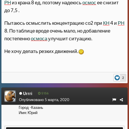
РН
из крана 8 ед, поэтому надеюсь
осмос
ее снизит
до 7,5 .
Пытаюсь осмыслить концентрацию со2 при
КН
4 и
РН
8. По таблице вроде очень мало, но добавление
постепенно
осмоса
улучшит ситуацию.
Не хочу делать резких движений.
2
Urrri
5156
Опубликовано
5 марта, 2020
Город
-Казань
Имя:
Юрий