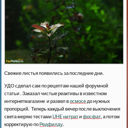
Свежие листья появились за последние дни.
УДО сделал сам по рецептам нашей форумной
статьи . Заказал чистые реактивы в известном
интернетмагазине и развел в
осмосе
до нужных
пропорций. Теперь каждый вечер после выключения
света меряю тестами
UHE
нитрат
и
фосфат
, а потом
корректирую по
Редфилду
.