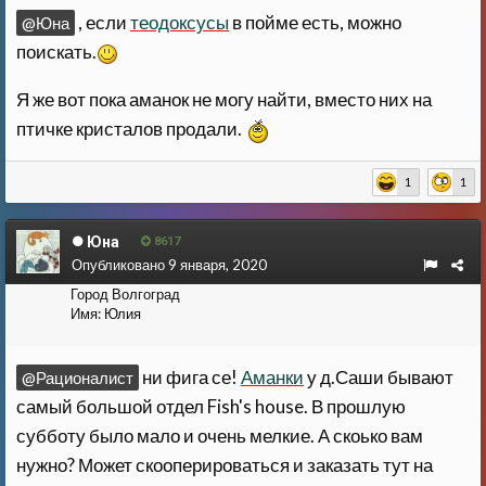
, если
теодоксусы
в пойме есть, можно
@Юна
поискать.
Я же вот пока аманок не могу найти, вместо них на
птичке кристалов продали.
1
1
Юна
8617
Опубликовано
9 января, 2020
Город
Волгоград
Имя:
Юлия
ни фига се!
Аманки
у д.Саши бывают
@Рационалист
самый большой отдел Fish's house. В прошлую
субботу было мало и очень мелкие. А скоько вам
нужно? Может скооперироваться и заказать тут на