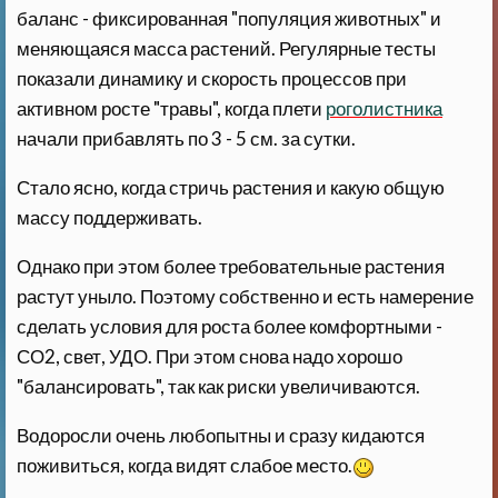
баланс - фиксированная "популяция животных" и
меняющаяся масса растений. Регулярные тесты
показали динамику и скорость процессов при
активном росте "травы", когда плети
роголистника
начали прибавлять по 3 - 5 см. за сутки.
Стало ясно, когда стричь растения и какую общую
массу поддерживать.
Однако при этом более требовательные растения
растут уныло. Поэтому собственно и есть намерение
сделать условия для роста более комфортными -
СО2, свет, УДО. При этом снова надо хорошо
"балансировать", так как риски увеличиваются.
Водоросли очень любопытны и сразу кидаются
поживиться, когда видят слабое место.