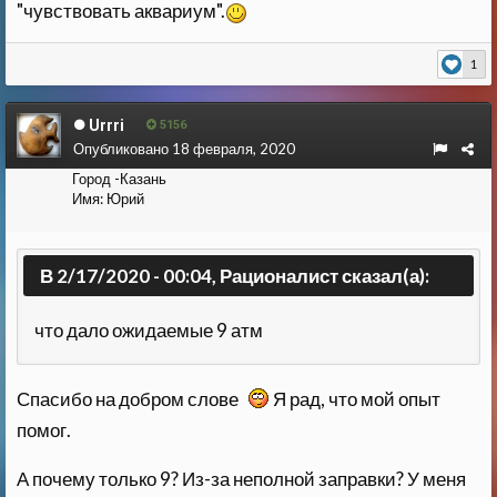
"чувствовать аквариум".
1
Urrri
5156
Опубликовано
18 февраля, 2020
Город
-Казань
Имя:
Юрий
В 2/17/2020 - 00:04, Рационалист сказал(а):
что дало ожидаемые 9 атм
Спасибо на добром слове
Я рад, что мой опыт
помог.
А почему только 9? Из-за неполной заправки? У меня